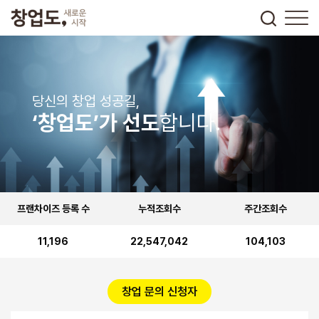
당신의 창업 성공길,
‘창업도’가 선도
합니다.
프랜차이즈 등록 수
누적조회수
주간조회수
11,196
22,547,042
104,103
창업 문의 신청자