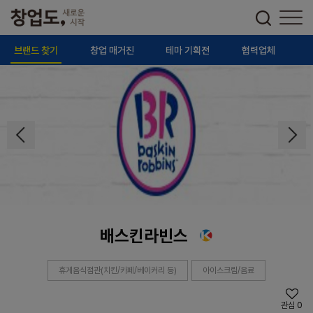
브랜드 찾기
창업 매거진
테마 기획전
협력업체
배스킨라빈스
휴게음식점관(치킨/카페/베이커리 등)
아이스크림/음료
관심
0