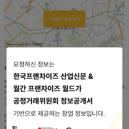
가맹점 지도로 보기
2km
브랜드 리뷰
배스킨라빈스산딸기가 끌리는 연유 베라 소르베 맛과 칼로리
배스킨라빈스새로운 모델로 발탁된 박지훈 배우님이 꽤 핫하더라고요~? 사실
저는 얼굴을 보고도... 베스킨라빈스 마이원 와츄원까지! 원피스 루피와 토이
스토리를 담은 아이스크림케이크 역시 인기가...
건강하고 행복한 하루하루❤
blog.naver.com/wldmssnla1
배스킨라빈스원피스 고무고무열매 파인트 구매성공~
지금배스킨라빈스에서는~ 한창 원피스 콜라보 중~~!!!! 이런거 일본서만 해주
는줄 알았는데 국내에서도... 그래서 마침 쉬는 날이겠다, 영화도 볼겸 배스킨