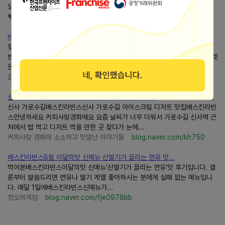
도 들러보기로 한 것. 영화관에서 제일 가까운...
♥사과나무♥
blog.naver.com/sophiest_
배스킨라빈스31포켓몬 말랑 포도 메타몽 달빛 레몬 블래키 맛
찾고 있는 분들에게도 한 번쯤 경험해볼 만한 메뉴로 느껴졌어요. #베스킨라
빈스 #배스킨라빈스#배스킨라빈스31 #배스킨라빈스메뉴 #배스킨라빈스포켓
몬 #배스킨라빈스맛 #말랑포도메타몽 #달빛레몬블래키
끌림
blog.naver.com/jini4998
신사 가로수길 여름 디저트 맛집배스킨라빈스10미니...
신사 가로수길배스킨라빈스신사 가로수길 아이스크림 디저트 맛집배스킨라빈
스안녕하세요 커피사랑경화에요 요즘 날씨가 너무 더워서 가로수길 신사역 근
처에서 밥 먹고 디저트 먹을 만한 곳 찾다가 눈에...
커피사랑 경화의 소소하고 맛깔난 이야기들
blog.naver.com/kh750
배스킨라빈스8월 이달의맛 신메뉴 산딸기가 끌리는 연유 맛...
먹어본배스킨라빈스이달의맛 신메뉴'산딸기가 끌리는 연유'맛 후기입니다. 결
론부터 말씀드리면 연유나 딸기 계열 좋아하시는 분에게 실패 없는 메뉴입니
다. 매달 1일에배스킨라빈스신메뉴가...
정오의게임
blog.naver.com/fje0978bb