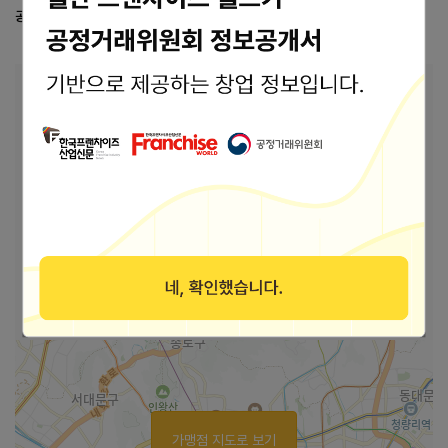
공정거래위원회 등록 정보
공정위 정보공개서 열람
본사 안내
본사상호
(주)꿈을실현하는사람들
46701 부산광역시 강서구 공항로1409번길 43-
주소
3 (대저1동)
바로가기
홈페이지
https://blog.naver.com/mu5041051
블로그
바로가기
인스타그램
바로가기
페이스북
가맹점 지도로 보기