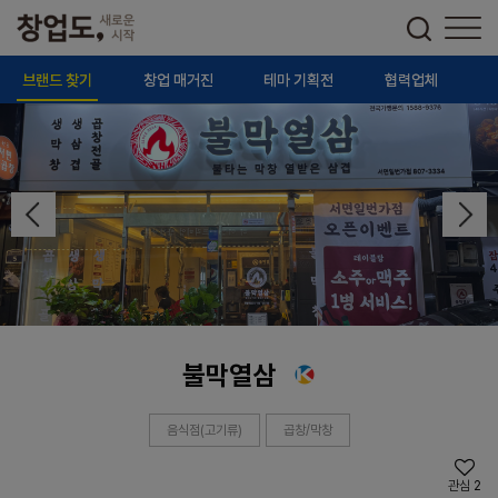
브랜드 찾기
창업 매거진
테마 기획전
협력업체
불막열삼
음식점(고기류)
곱창/막창
관심
2