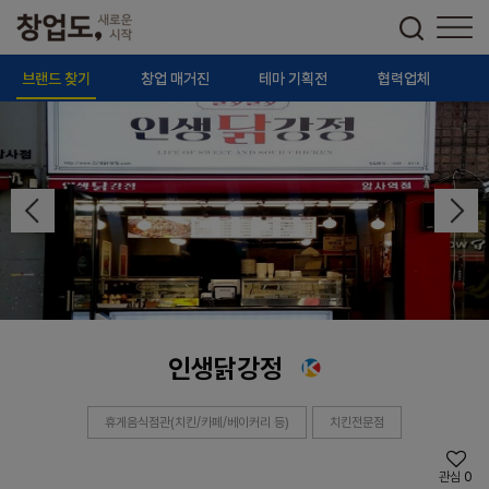
브랜드 찾기
창업 매거진
테마 기획전
협력업체
인생닭강정
휴게음식점관(치킨/카페/베이커리 등)
치킨전문점
관심
0