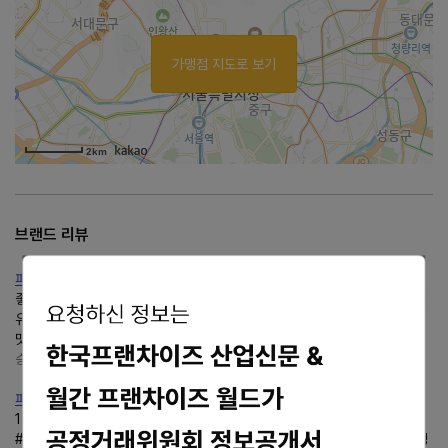
가맹점 지도로 보기
2km
브랜드 리뷰
피자마루메뉴추천, 스테이크피자포장 후기
좋아하는데피자마루피자는 도우가 얇아서 좋음 도우도 색깔이 초록색인데 이
유가 있음 12가지 곡물이 들어간 그린티 웰빙도우라서 직접 반죽해서 건강한
맛을 내는피자임피자위에 치즈도 100% 자연산 치즈...
승콩's맛과 여정 일지
https://blog.naver.com/akes1321
피자마루1+1매주 수요일 이벤트 | 가성비 있는피자맛집 안산 2호....
1 #수요일피자#가성비피자#바베큐치킨피자#콤비네이션피자#오븐스파게티
#안산맛집 #테이크아웃피자#피자할인이벤트 #내돈내산 #12곡물도우 #웰빙