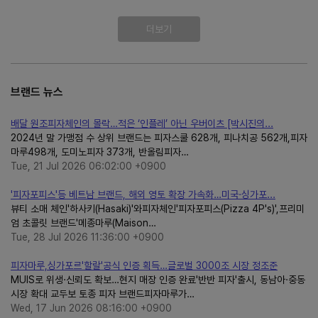
더보기
브랜드 뉴스
배달 원조피자체인의 몰락…적은 ‘인플레’ 아닌 우버이츠 [박시진의...
2024년 말 가맹점 수 상위 브랜드는 피자스쿨 628개, 피나치공 562개,피자
마루498개, 도미노피자 373개, 반올림피자…
Tue, 21 Jul 2026 06:02:00 +0900
'피자포피스'등 베트남 브랜드, 해외 영토 확장 가속화…미국·싱가포...
뷰티 소매 체인'하사키(Hasaki)'와피자체인'피자포피스(Pizza 4P's)',프리미
엄 초콜릿 브랜드'메종마루(Maison…
Tue, 28 Jul 2026 11:36:00 +0900
피자마루,싱가포르'할랄'공식 인증 획득…글로벌 3000조 시장 정조준
MUIS로 위생·신뢰도 확보…현지 매장 인증 완료'반반 피자'출시, 동남아·중동
시장 확대 교두보 토종 피자 브랜드피자마루가…
Wed, 17 Jun 2026 08:16:00 +0900