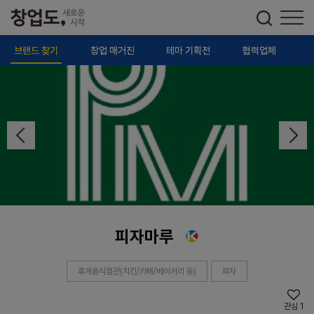
브랜드 찾기
창업 매거진
테마 기획전
협력업체
피자마루
휴게음식점관(치킨/카페/베이커리 등)
피자
관심
1