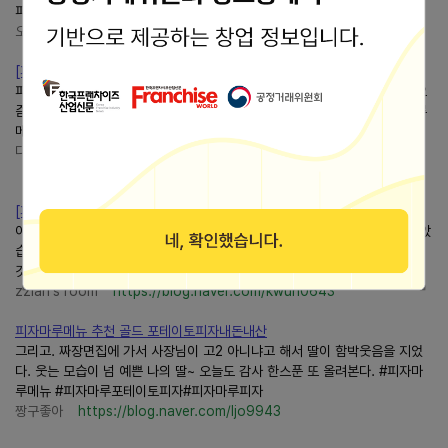
피자#안산피자#피자마루수요일 #피자1+1 #가성비맛집
오늘 : 하나
https://blog.naver.com/hany076
[피자마루투움바피자솔직 후기] 투움바 소스가 맛있어요
피자가 먹고 싶은 날 무슨피자를 먹을까 고민하다 예전에는 자주 먹었지만 요
즘은 잘 먹지 않았던피자마루피자가 생각나서 네이버로 검색해 보니피자마루
메뉴 추천피자에 투움바피자가 보여서 네이버로...
다둥이집 여행 먹거리 주류 일상생활 이야기
https://blog.naver.com/ksmcboy
[피자마루몬스터 레드콘피자후기] 옥수수 덕후라면 꼭 먹어봐야 ....
이번이 거의 처음으로피자마루에서피자를 주문해 본 건데 첫인상이 정말 좋았
습니다. 특히 몬스터 시리즈는 이름처럼 토핑이 푸짐한 것이 가장 큰 장점인
것 같아요.피자마루울산명촌점 몬스터 레드콘피자...
zzian's room
https://blog.naver.com/kwun0643
피자마루메뉴 추천 골드 포테이토피자내돈내산
그리고. 짜장면집에 가서 사장님이 고2 아니냐고 해서 딸이 함박웃음을 지었
다. 웃는 모습이 넘 예쁜 나의 딸~ 오늘도 감사 한스푼 또 올려본다. #피자마
루메뉴 #피자마루포테이토피자#피자마루피자
짱구좋아
https://blog.naver.com/ljo9943