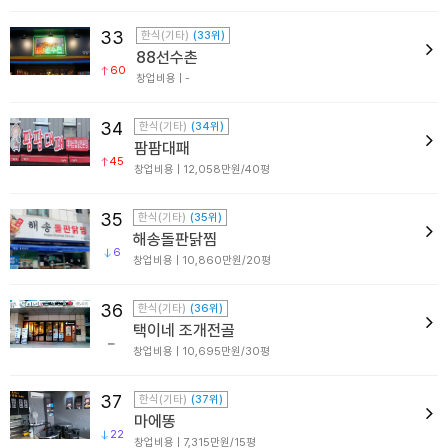
33
한식(기타)
(33위)
88선수촌
60
창업비용 | -
34
한식(기타)
(34위)
팜팜대패
45
창업비용 | 12,058만원/40평
35
한식(기타)
(35위)
해송돌판닭찜
6
창업비용 | 10,860만원/20평
36
한식(기타)
(36위)
택이네 조개전골
창업비용 | 10,695만원/30평
37
한식(기타)
(37위)
마에똥
22
창업비용 | 7,315만원/15평