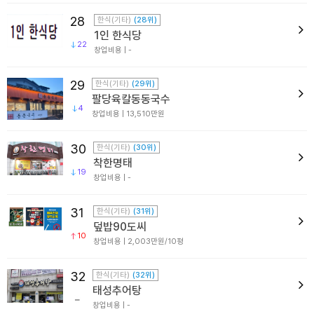
28
한식(기타)
(28위)
1인 한식당
22
창업비용 | -
29
한식(기타)
(29위)
팔당육칼동동국수
4
창업비용 | 13,510만원
30
한식(기타)
(30위)
착한명태
19
창업비용 | -
31
한식(기타)
(31위)
덮밥90도씨
10
창업비용 | 2,003만원/10평
32
한식(기타)
(32위)
태성추어탕
창업비용 | -