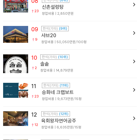
08
한식(기타)
(8위)
신촌설렁탕
23
창업비용 | 2,850만원
09
한식(기타)
(9위)
샤브20
9
창업비용 | 50,050만원/100평
10
한식(기타)
(10위)
솔솥
2
창업비용 | 14,879만원
11
한식(기타)
(11위)
승화네 크랩보트
23
창업비용 | 9,673만원/15평
12
한식(기타)
(12위)
육회왕자연어공주
12
창업비용 | 6,635만원/15평