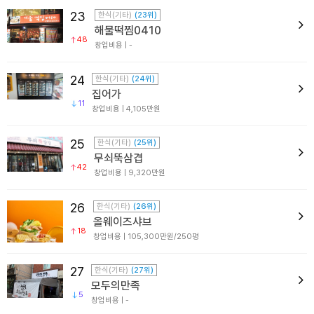
23
한식(기타)
(23위)
해물떡찜0410
48
창업비용 | -
24
한식(기타)
(24위)
집어가
11
창업비용 | 4,105만원
25
한식(기타)
(25위)
무쇠뚝삼겹
42
창업비용 | 9,320만원
26
한식(기타)
(26위)
올웨이즈샤브
18
창업비용 | 105,300만원/250평
27
한식(기타)
(27위)
모두의만족
5
창업비용 | -