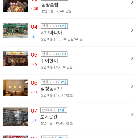
동양솥밥
35
창업비용 | 7,546만원
04
한식(기타)
(4위)
샤브마니아
1
창업비용 | 13,390만원/40평
05
한식(기타)
(5위)
꾸이한끼
9
창업비용 | 6,600만원
06
한식(기타)
(6위)
삼청동샤브
15
창업비용 | 12,673만원
07
한식(기타)
(7위)
도시곳간
5
창업비용 | 13,450만원