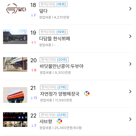
18
한식(기타)
(18위)
덮다
2
창업비용 | 4,270만원
19
한식(기타)
(19위)
다담뜰 한식뷔페
1
창업비용 | -
20
한식(기타)
(20위)
바닷물만난콩이:두부야
6
창업비용 | 9,300만원
21
한식(기타)
(21위)
자연정가 양평해장국
13
창업비용 | 11,990만원
22
한식(기타)
(22위)
샤브향
3
창업비용 | 25,360만원/80평