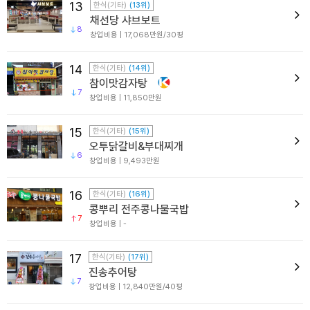
13
한식(기타)
(13위)
채선당 샤브보트
8
창업비용 | 17,068만원/30평
14
한식(기타)
(14위)
참이맛감자탕
7
창업비용 | 11,850만원
15
한식(기타)
(15위)
오투닭갈비&부대찌개
6
창업비용 | 9,493만원
16
한식(기타)
(16위)
콩뿌리 전주콩나물국밥
7
창업비용 | -
17
한식(기타)
(17위)
진송추어탕
7
창업비용 | 12,840만원/40평