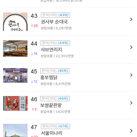
창업비용 | 18,095만원/30평
43
한식(기타)
(43위)
권사부 순대국
25
창업비용 | 5,087만원
44
한식(기타)
(44위)
샤브연리지
16
창업비용 | 22,300만원
45
한식(기타)
(45위)
흥부찜닭
12
창업비용 | 8,475만원
46
한식(기타)
(46위)
보쌈끝판왕
2
창업비용 | 1,420만원
47
한식(기타)
(47위)
서울미나리