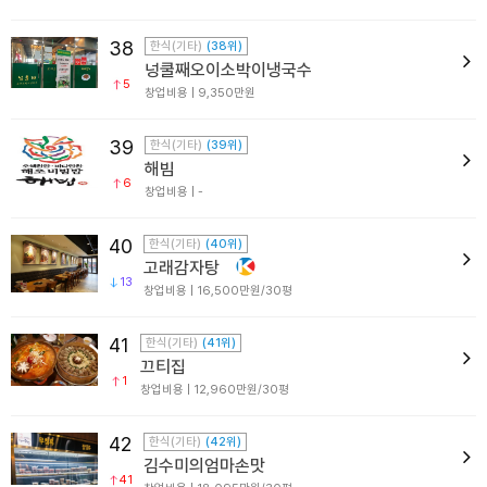
38
한식(기타)
(38위)
넝쿨째오이소박이냉국수
5
창업비용 | 9,350만원
39
한식(기타)
(39위)
해빔
6
창업비용 | -
40
한식(기타)
(40위)
고래감자탕
13
창업비용 | 16,500만원/30평
41
한식(기타)
(41위)
끄티집
1
창업비용 | 12,960만원/30평
42
한식(기타)
(42위)
김수미의엄마손맛
41