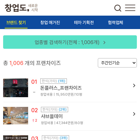
브랜드 찾기
창업 매거진
테마 기획전
협력업체
업종별 검색하기(전체 : 1,006개)
총
1,006
개의 프랜차이즈
01
한식(기타)
(1위)
돈플러스_프랜차이즈
창업비용 | 15,950만원/10평
02
한식(기타)
(2위)
샤브올데이
2
창업비용 | 47,344만원/80평
03
한식(기타)
(3위)