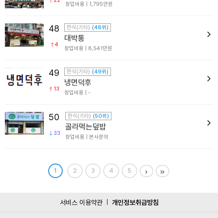
22
창업비용 | 1,795만원
48
한식(기타)
(48위)
대박통
4
창업비용 | 8,541만원
49
한식(기타)
(49위)
냉면덕후
13
창업비용 | -
50
한식(기타)
(50위)
골라먹는덮밥
33
창업비용 | 본사문의
1
2
3
4
5
서비스 이용약관
개인정보취급방침