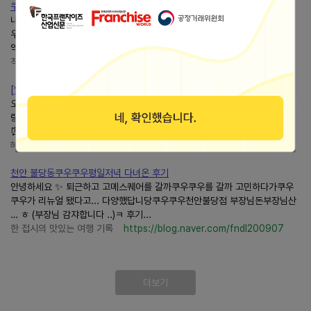
쿠우쿠우골드 민락점 후기 | 초밥뷔페, 생맥주▪︎와인 무제한 이....
내돈내산 안녕하세요~ 오늘은쿠우쿠우골드 민락점 후기 가지고 왔습니다!쿠
우쿠우지점은 많지만... 그래서 5분 거리에 있는쿠우쿠우를 마다하고... 차로
약 40분을 달려 갔습니다 ㅎㅎ (골드 매장이란?...
직장인 봉자씨의 여행기록
https://blog.naver.com/kkkkyin
[양주] 옥정 맛집쿠우쿠우양주옥정점
오랜만에 이것저것 다 먹을 수 있는쿠우쿠우가 당기더라고요~ 그래서 차농이
랑 점심으로 옥정 맛집쿠우쿠우양주옥정점 다녀왔어요:)쿠우쿠우양주옥정점
⏰영업시간 월 ~ 일 11:00 ~ 21:50 라스트 오더 20:50...
혜농❤️차농 신혼일기
https://blog.naver.com/gpshddl1018
천안 불당동쿠우쿠우평일저녁 다녀온 후기
안녕하세요 ✨ 퇴근하고 고메스퀘어를 갈까쿠우쿠우를 갈까 고민하다가쿠우
쿠우가 리뉴얼 됐다고... 다양했답니당쿠우쿠우천안불당점 부장님돈부장님산
… ㅎ (부장님 감쟈합니다 ..)ㅋ 후기...
한 접시의 맛있는 여행 기록
https://blog.naver.com/fndl200907
더보기