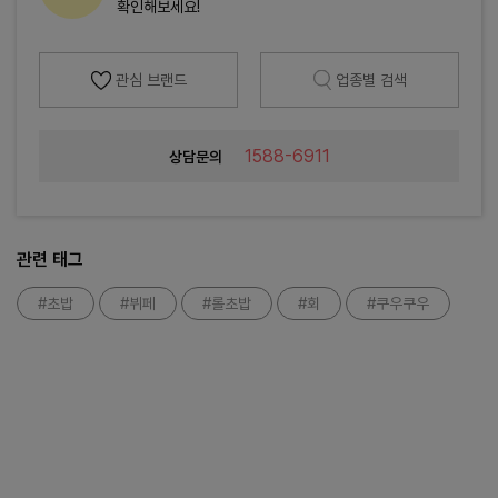
확인해보세요!
관심 브랜드
업종별 검색
1588-6911
상담문의
관련 태그
#초밥
#뷔페
#롤초밥
#회
#쿠우쿠우