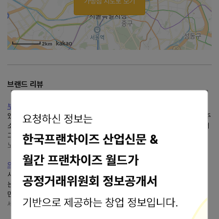
가맹점 지도로 보기
2km
브랜드 리뷰
부평역쿠우쿠우골드 부평점 내돈내산 후기
있는쿠우쿠우골드 부평점 방문 후기를 남기려고 해요.쿠우쿠우골드 부평점 주
소 인천 부평구... 무료)쿠우쿠우는 9층에 위치하고 있어요. 평일 디너로 가서
그런지 다행히 웨이팅은 없었어요!쿠우쿠우골드...
노랑이의 즐거운 하루
https://blog.naver.com/yellow12k
의정부에서 사람이 제일 많이 몰리는 고기 구워 먹는 뷔페집쿠우쿠....
사람은 항상 정신을 똑바로 차리고 살아야 합니다 고기 굽는쿠우쿠우가... 굽
는쿠우쿠우가 있었네요 오늘은 경기도 의정부 민락지구에 있는쿠우쿠우골드
민락점에 다녀왔습니다 보통은 오픈 시간인 11시에...
세상 살아가는 이야기
https://blog.naver.com/pm0521