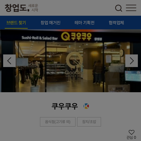
브랜드 찾기
창업 매거진
테마 기획전
협력업체
쿠우쿠우
음식점(고기류 외)
참치/초밥
관심
0