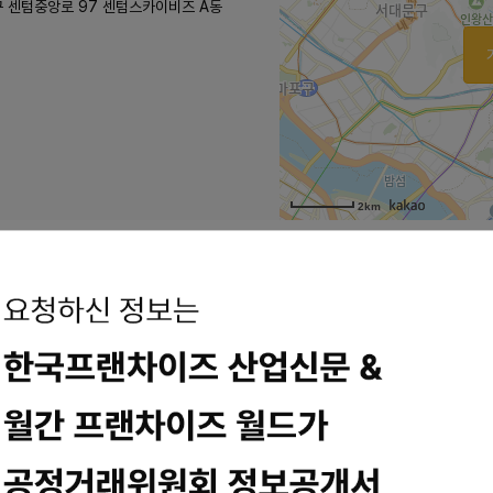
구 센텀중앙로 97 센텀스카이비즈 A동
2km
피스점
 지하철 4호선 미아사거리역 4번 출구에서 도보 3분 거리에 위치해 있