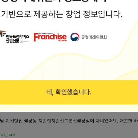
추억의 부산...
리치킨 맛집치킨신드롬길음센터피스점은 미아사거리역 4번 출구에서 가까워
포장...
롬
센터피스점 글, 사진 @더구리 안녕하세요. 더구리입니다. 다들 잘 지내
m/duck097
신드롬개금점에서 윙+봉+떡 세트메뉴 꼭 한번 드셔보세요! 바삭한 윙과 
천
당 치킨맛집 불당동 치킨집치킨신드롬신불당점에 다녀왔어요. 매콤한 바
box_jcre