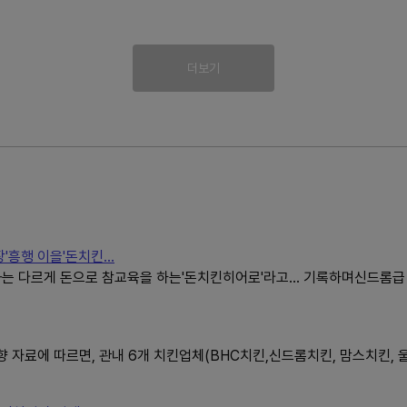
더보기
'흥행 이을'돈치킨...
는 다르게 돈으로 참교육을 하는'돈치킨히어로'라고... 기록하며신드롬급
 자료에 따르면, 관내 6개 치킨업체(BHC치킨,신드롬치킨, 맘스치킨, 