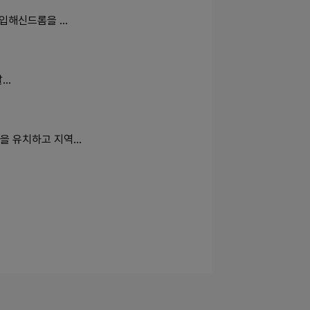
도입해신드롬을 …
발…
을 유치하고 지역…