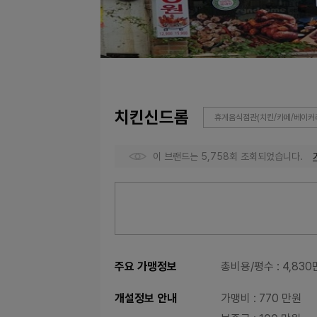
치킨신드롬
휴게음식점관(치킨/카페/베이커리
이 브랜드는 5,758회 조회되었습니다.
주요 가맹정보
총비용/평수
: 4,83
개설정보 안내
가맹비
: 770 만원