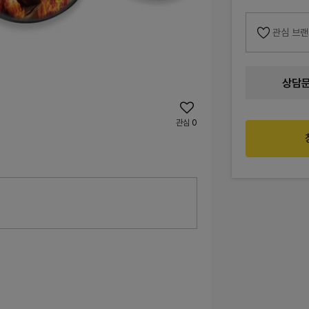
관심 브
상담
관심
0