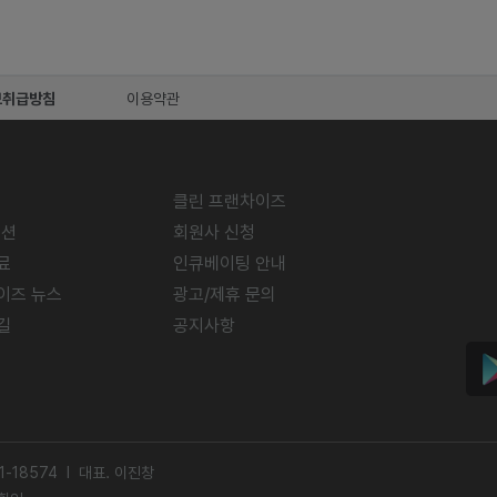
보취급방침
이용약관
클린 프랜차이즈
미션
회원사 신청
료
인큐베이팅 안내
이즈 뉴스
광고/제휴 문의
길
공지사항
-18574 l 대표. 이진창