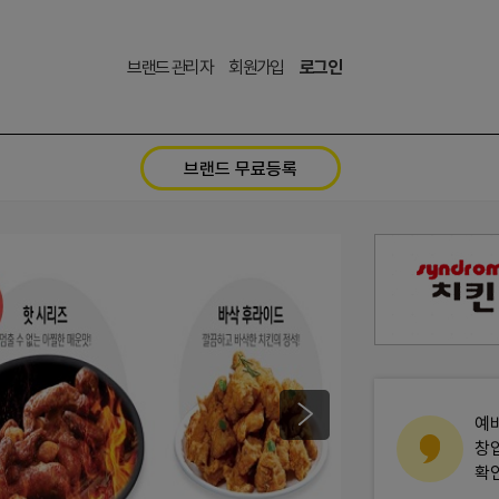
브랜드 관리자
회원가입
로그인
브랜드 무료등록
예
창
확