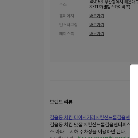
48058 부산광역시 해운대
주소
3711호(센텀스카이비즈)
홈페이지
바로가기
인스타그램
바로가기
페이스북
바로가기
브랜드 리뷰
길음동 치킨 미아사거리치킨신드롬길음센터
길음동 치킨 맛집'치킨신드롬길음센터피스점'은
스 아파트 지하 주차장을 이용하면 된다...