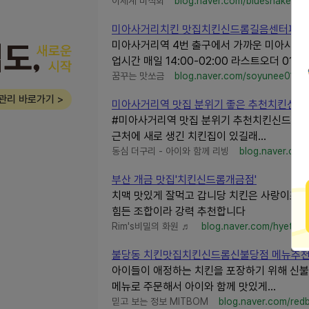
이세계 미식회
blog.naver.com/bluesnake_
미아사거리치킨 맛집치킨신드롬길음센터피스점 
미아사거리역 4번 출구에서 가까운 미아사거
업시간 매일 14:00-02:00 라스트오더 01:00 
꿈꾸는 맛쏘금
blog.naver.com/soyunee0124
관리 바로가기 >
미아사거리역 맛집 분위기 좋은 추천치킨신드
#미아사거리역 맛집 분위기 추천치킨신드롬길음
근처에 새로 생긴 치킨집이 있길래...
동심 더구리 - 아이와 함께 리빙
blog.naver.co
부산 개금 맛집'치킨신드롬개금점'
치맥 맛있게 잘먹고 갑니당 치킨은 사랑이죠치킨
힘든 조합이라 강력 추천합니다
Rim's비밀의 화원 ♬
blog.naver.com/hyetu_
불당동 치킨맛집치킨신드롬신불당점 메뉴추
아이들이 애정하는 치킨을 포장하기 위해 신불
메뉴로 주문해서 아이와 함께 맛있게...
믿고 보는 정보 MITBOM
blog.naver.com/red