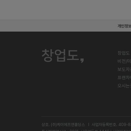
개인정
창업도
비전/
보도자
프랜차
오시는
상호. (주)케이에프앤홀딩스 l 사업자등록번호. 409-81