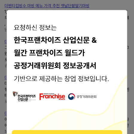
더벤티컵빙수 마빙 메뉴 가격 추천 옛날단팥딸기마빙
1,700원이던데더벤티가 좀더착한 가격이네요 그 밖에 버블티, 스무디, 에이
드, 스파클링, 요거트 등 정말 종류도 많고요 로컬에디션 메뉴라고 이천쌀라떼
, 말차아인슈페너 율무프라페 등등 지역과 연계된...
담뿍 쏘이맘 블로그
https://blog.naver.com/228112lee
더벤티빙수 옛날 단팥딸기 마빙 신메뉴 먹어본 후기 내돈내산
그래서더궁금하던더벤티마빙 옛날 단팥딸기 마빙. 캐리어에 담아 집으로 들고
왔어요. 역시 묵직하네요 ! 위에 단팥, 떡, 딸기시럽, 바닐라아이스크림, 콘푸
로스트같은 시리얼까지 있어요. 음료는 우유...
송뿌링의 떼굴떼굴 스노우볼
https://blog.naver.com/hae0809k
더벤티반값 할인 행사 방법 메뉴 추천
더벤티반값 할인 행사 방법 메뉴 추천 © 갓성비 민트빛레몬더벤티반값 할인
행사 방법과 직접 마셔본 메뉴 추천 정리해봅니다 1.더벤티반값 할인 행사더벤
티반값 할인 행사 오늘 딱 하루만 진행해요...
로컬 가성비 리얼리뷰
https://blog.naver.com/mieun8414
더벤티레드불 신메뉴 3종 롤 이벤트까지 정리
이번더벤티신메뉴는 단순히 음료만 나온 게 아닙니다.더벤티와 레드불이 만나
에너지 음료 3종을... 체리 쪽이 강렬하다면, 청포도는 조금더산뜻하고 깔끔한
느낌이에요. 무겁지 않은 여름 음료를 찾거나...