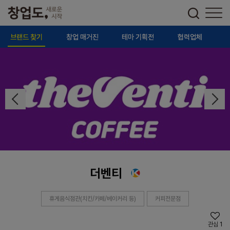
브랜드 찾기
창업 매거진
테마 기획전
협력업체
더벤티
휴게음식점관(치킨/카페/베이커리 등)
커피전문점
관심
1