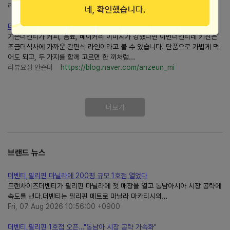
리뷰요정 안즌미
https://blog.naver.com/anzeun_mi
더벤티신메뉴더벤티네 키친 로제 마라 떡볶이 소보로밥 가격 칼로....
기존더벤티가 커피, 음료, 베이커리 이미지가 강했다면 이번더벤티네 키친은
조금더식사에 가까운 간편식 라인이라고 볼 수 있습니다. 단품으로 가볍게 먹
어도 되고, 두 가지를 함께 고르면 한 끼처럼...
리뷰요정 안즌미
https://blog.naver.com/anzeun_mi
더보기
브랜드 뉴스
더벤티,필리핀 마닐라에 200평 규모 1호점 열었다
프랜차이즈더벤티가 필리핀 마닐라에 첫 매장을 열고 동남아시아 시장 공략에
속도를 낸다.더벤티는 필리핀 메트로 마닐라 마카티시의…
Fri, 07 Aug 2026 10:56:00 +0900
더벤티,필리핀 1호점 오픈…"동남아 시장 공략 가속화"