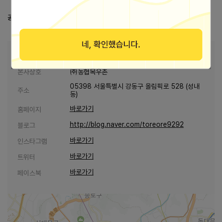
공정거래위원회 등록 정보
공정위 정보공개서 열람
본사 안내
본사상호
㈜농협목우촌
05398 서울특별시 강동구 올림픽로 528 (성내
주소
동)
바로가기
홈페이지
http://blog.naver.com/toreore9292
블로그
바로가기
인스타그램
바로가기
트위터
바로가기
페이스북