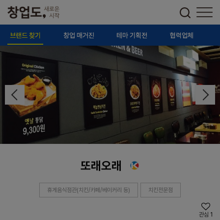
브랜드 찾기
창업 매거진
테마 기획전
협력업체
또래오래
휴게음식점관(치킨/카페/베이커리 등)
치킨전문점
관심
1