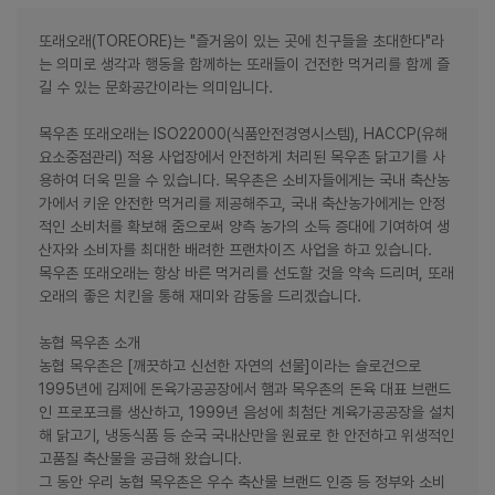
또래오래(TOREORE)는 "즐거움이 있는 곳에 친구들을 초대한다"라
는 의미로 생각과 행동을 함께하는 또래들이 건전한 먹거리를 함께 즐
길 수 있는 문화공간이라는 의미입니다.
목우촌 또래오래는 ISO22000(식품안전경영시스템), HACCP(유해
요소중점관리) 적용 사업장에서 안전하게 처리된 목우촌 닭고기를 사
용하여 더욱 믿을 수 있습니다. 목우촌은 소비자들에게는 국내 축산농
가에서 키운 안전한 먹거리를 제공해주고, 국내 축산농가에게는 안정
적인 소비처를 확보해 줌으로써 양측 농가의 소득 증대에 기여하여 생
산자와 소비자를 최대한 배려한 프랜차이즈 사업을 하고 있습니다.
목우촌 또래오래는 항상 바른 먹거리를 선도할 것을 약속 드리며, 또래
오래의 좋은 치킨을 통해 재미와 감동을 드리겠습니다.
농협 목우촌 소개
농협 목우촌은 [깨끗하고 신선한 자연의 선물]이라는 슬로건으로
1995년에 김제에 돈육가공공장에서 햄과 목우촌의 돈육 대표 브랜드
인 프로포크를 생산하고, 1999년 음성에 최첨단 계육가공공장을 설치
해 닭고기, 냉동식품 등 순국 국내산만을 원료로 한 안전하고 위생적인
고품질 축산물을 공급해 왔습니다.
그 동안 우리 농협 목우촌은 우수 축산물 브랜드 인증 등 정부와 소비