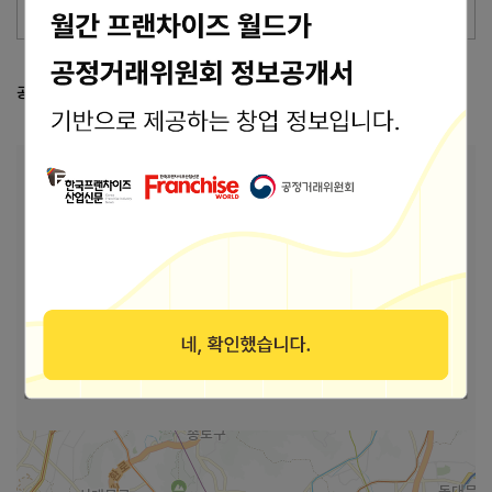
브랜드 관리 바로가기 >
공정거래위원회 등록 정보
공정위 정보공개서 열람
본사 안내
본사상호
(주)티에스푸드
주소
14341 경기도 광명시 가학로 93 (가학동)
바로가기
홈페이지
https://blog.naver.com/ts520388
블로그
바로가기
인스타그램
바로가기
페이스북