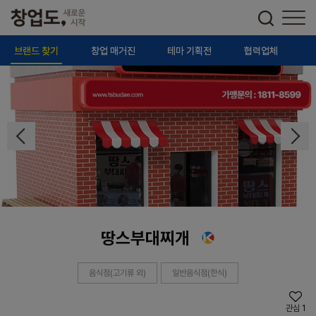
브랜드 찾기
창업 매거진
테마 기획전
협력업체
땅스부대찌개
음식점(고기류 외)
일반음식점(한식)
관심
1