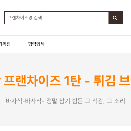
기획전
협력업체
 프랜차이즈 1탄 - 튀김 브
바사삭-바사삭- 정말 참기 힘든 그 식감, 그 소리