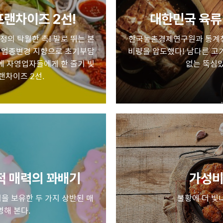
프랜차이즈 2선!
대한민국 육류 
정의 탁월한 촉! 발로 뛰는 본
한국농촌경제연구원과 통계청 
는 업종변경 지향으로 초기부담
비량을 압도했다! 남다른 고
에 자영업자들에게 한 줄기 빛
없는 뚝심있
프랜차이즈 2선.
적 매력의 꽈배기
가성비
을 보유한 두 가지 상반된 매
불황에 더 빛
명해 본다.