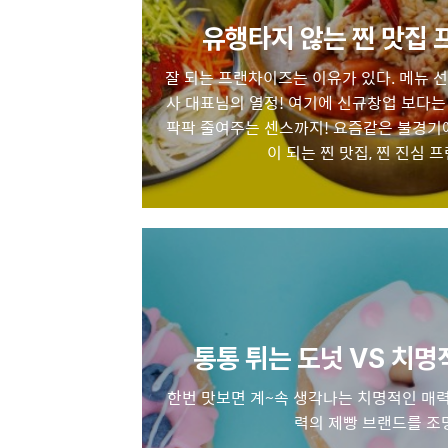
유행타지 않는 찐 맛집 
잘 되는 프랜차이즈는 이유가 있다. 메뉴 선
사 대표님의 열정! 여기에 신규창업 보다
팍팍 줄여주는 센스까지! 요즘같은 불경기
이 되는 찐 맛집, 찐 진심 
통통 튀는 도넛 VS 치명
한번 맛보면 계~속 생각나는 치명적인 매력
력의 제빵 브랜드를 조