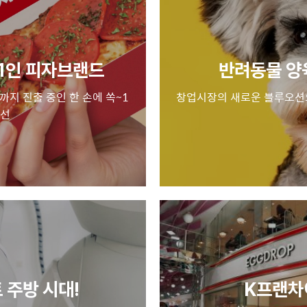
 1인 피자브랜드
반려동물 양육
까지 진출 중인 한 손에 쏙~1
창업시장의 새로운 블루오션
2선
 주방 시대!
K프랜차이