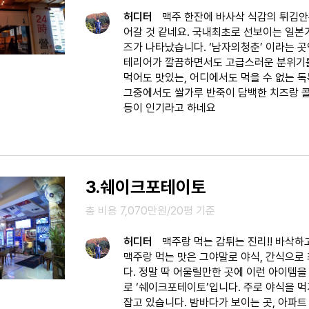
허디터
맥주 한잔에 바사삭 식감의 튀김안
어갈 것 같네요. 국내최초로 선보이는 일본
즈가 나타났습니다. ‘남자의청춘’ 이라는 곳
테리어가 깔끔하면서도 고급스러운 분위기를
먹어도 맛있는, 어디에서도 먹을 수 없는 
그중에서도 쌀가루 반죽이 담백한 치즈랑 
등이 인기라고 하네요
3.쉐이크포테이토
총 비용 7,070만원/20평 기준
허디터
맥주랑 먹는 감튀는 진리!! 바삭
맥주랑 먹는 맛은 그야말로 야식, 간식으로
다. 정말 딱 어울릴만한 곳에 이런 아이템
로 ‘쉐이크포테이토’입니다. 주로 야식을 
잡고 있습니다. 밤바다가 보이는 곳, 아파트