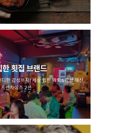
힙한 횟집 브랜드
렌디한 감성까지! 세상 힙한 막회&감성 해산
 프랜차이즈 2선