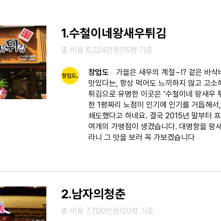
1.수철이네왕새우튀김
총 비용 6,224만원/15평 기준
창업도
가을은 새우의 계절~!? 겉은 바
맛있다는, 항상 먹어도 느끼하지 않고 고소
튀김으로 유명한 이곳은 ‘수철이네 왕새우 튀
한 1평짜리 노점이 인기에 인기를 거듭해서
쇄도했다고 하네요. 결국 2015년 말부터 
여개의 가맹점이 생겼습니다. 대명항을 왕
라니 그 맛을 보러 꼭 가보겠습니다
2.남자의청춘
총 비용 7,700만원/20평 기준