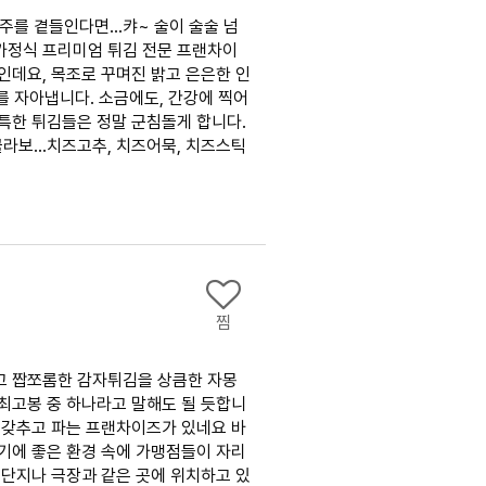
주를 곁들인다면…캬~ 술이 술술 넘
가정식 프리미엄 튀김 전문 프랜차이
인데요, 목조로 꾸며진 밝고 은은한 인
 자아냅니다. 소금에도, 간강에 찍어
독특한 튀김들은 정말 군침돌게 합니다.
콜라보…치즈고추, 치즈어묵, 치즈스틱
찜
하고 짭쪼롬한 감자튀김을 상큼한 자몽
 최고봉 중 하나라고 말해도 될 듯합니
을 갖추고 파는 프랜차이즈가 있네요 바
먹기에 좋은 환경 속에 가맹점들이 자리
 단지나 극장과 같은 곳에 위치하고 있