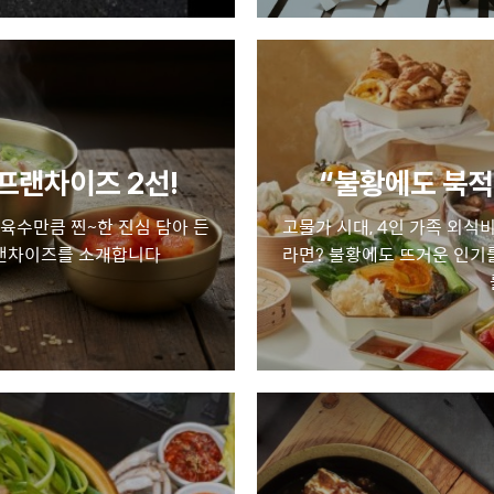
프랜차이즈 2선!
“불황에도 북적
 육수만큼 찐~한 진심 담아 든
고물가 시대, 4인 가족 외식
프랜차이즈를 소개합니다
라면? 불황에도 뜨거운 인기