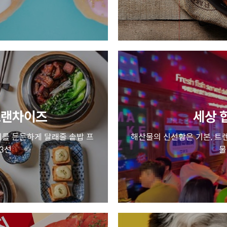
 프랜차이즈
세상 
기를 든든하게 달래줄 솥밥 프
해산물의 신선함은 기본, 트
3선
물