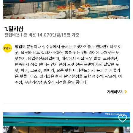
1.밀키샵
창업비용 l 총 비용 14,070만원/15평 기준
창업도
분당이나 성수동에서 줄서는 도넛가게를 보았다면? 바로 이
곳. 블루와 레드 컬러가 조화된 통통 튀는 인테리어에 다채로운 도
넛까지. 당일생산&당일판매, 매장에서 직접 도우 발효, 크림생산,
반죽까지 직접 한다는 인기 만점 도넛 전문 프랜차이즈! 달달한 도
넛, 파이, 크로넛, 꽈배기, 요즘 핫한 버터샌드까지! 눈과 입이 즐거
운 핫플레이스. 밀키샵은 현재 분당 본점을 포함 성수점, 광교점, 여
수점, 부산기장점 총 9개 지점을 운영 중이다.
자세히보기