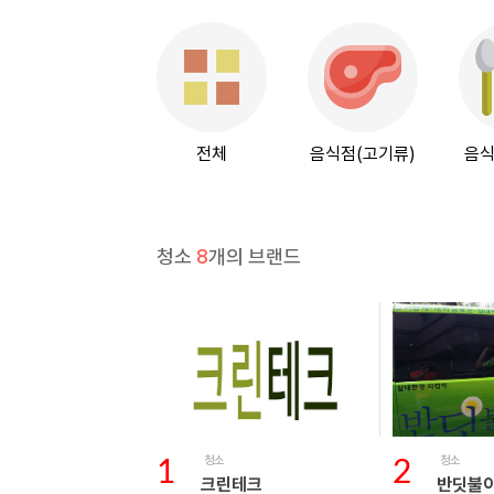
전체
음식점(고기류)
음식
청소
8
개의 브랜드
청소
청소
1
2
크린테크
반딧불