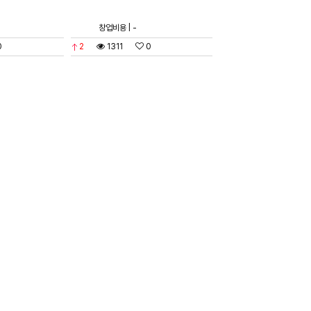
창업비용 | -
0
2
1311
0