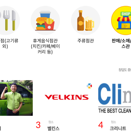
점(고기류
휴게음식점관
주류점관
판매/소매
외)
(치킨/카페/베이
스관
커리 등)
창업도 종
청소
청소
3
4
이
벨킨스
크리니트