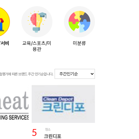
/서비
교육/스포츠/미
미분류
용관
합평가에 따른 브랜드 주간 인기순입니다.
청소
5
크린디포