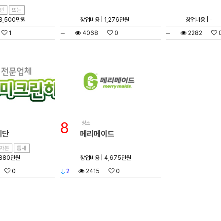
년
뜨는
 3,500만원
창업비용 | 1,276만원
창업비용 | -
1
4068
0
2282
청소
8
계단
메리메이드
자본
틈새
 880만원
창업비용 | 4,675만원
0
2
2415
0