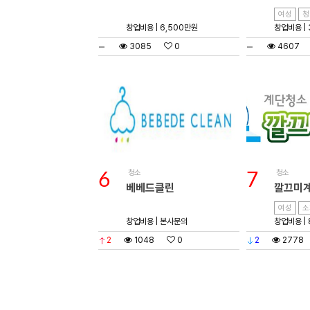
여성
청
창업비용 | 6,500만원
창업비용 |
3085
0
4607
청소
청소
6
7
베베드클린
깔끄미
여성
소
창업비용 | 본사문의
창업비용 |
2
1048
0
2
2778