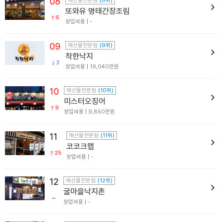
08
해산물전문점
(8위)
또와유 명태간장조림
6
창업비용 | -
09
해산물전문점
(9위)
착한낙지
3
창업비용 | 19,040만원
10
해산물전문점
(10위)
미스터오징어
9
창업비용 | 9,850만원
11
해산물전문점
(11위)
코코크랩
25
창업비용 | -
12
해산물전문점
(12위)
굴마을낙지촌
창업비용 | -