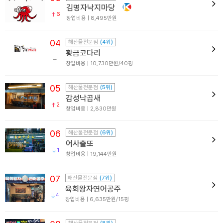
김명자낙지마당
6
창업비용 | 8,495만원
04
해산물전문점
(4위)
황금코다리
창업비용 | 10,730만원/40평
05
해산물전문점
(5위)
감성낙곱새
2
창업비용 | 2,830만원
06
해산물전문점
(6위)
어사출또
1
창업비용 | 19,144만원
07
해산물전문점
(7위)
육회왕자연어공주
4
창업비용 | 6,635만원/15평