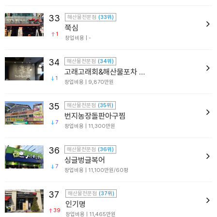
33
해산물전문점
(33위)
쭉심
1
창업비용 | -
34
해산물전문점
(34위)
고래고래회&해산물포차
1
창업비용 | 9,870만원
35
해산물전문점
(35위)
번지농장돌판아구찜
7
창업비용 | 11,300만원
36
해산물전문점
(36위)
싱글벙글복어
7
창업비용 | 11,100만원/60평
37
해산물전문점
(37위)
인기명
39
창업비용 | 11,465만원