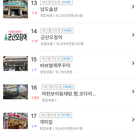
13
해산물전문점
(13위)
남도술상
3
창업비용 | 12,000만원/40평
14
해산물전문점
(14위)
군산오징어
17
창업비용 | 10,888만원/20평
15
해산물전문점
(15위)
바보형제쭈꾸미
5
창업비용 | 15,795만원
16
해산물전문점
(16위)
마린보이동태탕.찜.코다리1번가
50
창업비용 | -
17
해산물전문점
(17위)
개미집
4
창업비용 | 16,600만원/40평