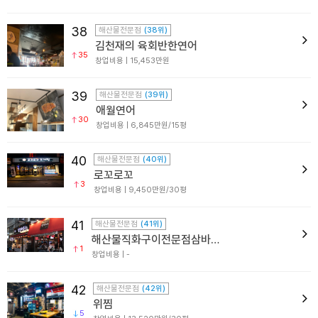
38
해산물전문점
(38위)
김천재의 육회반한연어
35
창업비용 | 15,453만원
39
해산물전문점
(39위)
애월연어
30
창업비용 | 6,845만원/15평
40
해산물전문점
(40위)
로꼬로꼬
3
창업비용 | 9,450만원/30평
41
해산물전문점
(41위)
해산물직화구이전문점삼바리
1
창업비용 | -
42
해산물전문점
(42위)
위찜
5