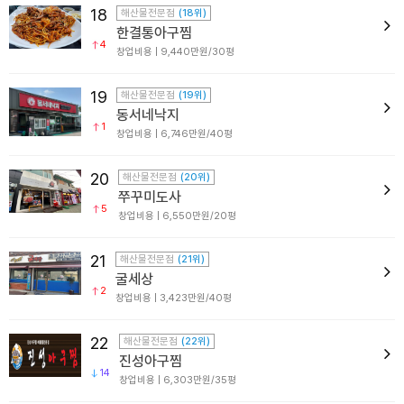
18
해산물전문점
(18위)
한결통아구찜
4
창업비용 | 9,440만원/30평
19
해산물전문점
(19위)
동서네낙지
1
창업비용 | 6,746만원/40평
20
해산물전문점
(20위)
쭈꾸미도사
5
창업비용 | 6,550만원/20평
21
해산물전문점
(21위)
굴세상
2
창업비용 | 3,423만원/40평
22
해산물전문점
(22위)
진성아구찜
14
창업비용 | 6,303만원/35평