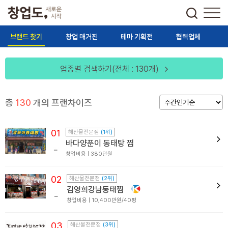
브랜드 찾기
창업 매거진
테마 기획전
협력업체
업종별 검색하기(전체 : 130개)
총
130
개의 프랜차이즈
01
해산물전문점
(1위)
바다양푼이 동태탕 찜
창업비용 | 380만원
02
해산물전문점
(2위)
김영희강남동태찜
창업비용 | 10,400만원/40평
03
해산물전문점
(3위)