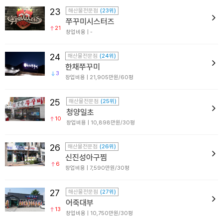
23
해산물전문점
(23위)
쭈꾸미시스터즈
21
창업비용 | -
24
해산물전문점
(24위)
한채쭈꾸미
3
창업비용 | 21,905만원/60평
25
해산물전문점
(25위)
청양일초
10
창업비용 | 10,898만원/30평
26
해산물전문점
(26위)
신진성아구찜
6
창업비용 | 7,590만원/30평
27
해산물전문점
(27위)
어죽대부
13
창업비용 | 10,750만원/30평