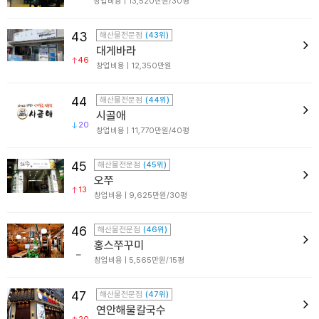
창업비용 | 13,520만원/30평
43
해산물전문점
(43위)
대게바라
46
창업비용 | 12,350만원
44
해산물전문점
(44위)
시골애
20
창업비용 | 11,770만원/40평
45
해산물전문점
(45위)
오쭈
13
창업비용 | 9,625만원/30평
46
해산물전문점
(46위)
홍스쭈꾸미
창업비용 | 5,565만원/15평
47
해산물전문점
(47위)
연안해물칼국수