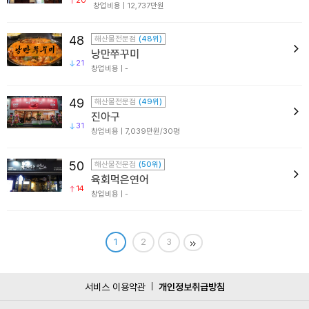
20
창업비용 | 12,737만원
48
해산물전문점
(48위)
낭만쭈꾸미
21
창업비용 | -
49
해산물전문점
(49위)
진아구
31
창업비용 | 7,039만원/30평
50
해산물전문점
(50위)
육회먹은연어
14
창업비용 | -
1
2
3
서비스 이용약관
개인정보취급방침