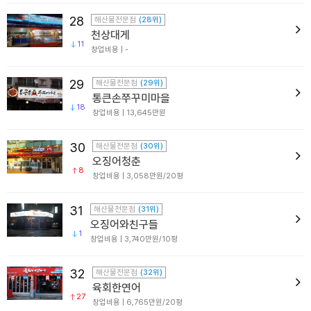
28
해산물전문점
(28위)
천상대게
11
창업비용 | -
29
해산물전문점
(29위)
통큰손쭈꾸미마을
18
창업비용 | 13,645만원
30
해산물전문점
(30위)
오징어청춘
8
창업비용 | 3,058만원/20평
31
해산물전문점
(31위)
오징어와친구들
1
창업비용 | 3,740만원/10평
32
해산물전문점
(32위)
육회한연어
27
창업비용 | 6,765만원/20평