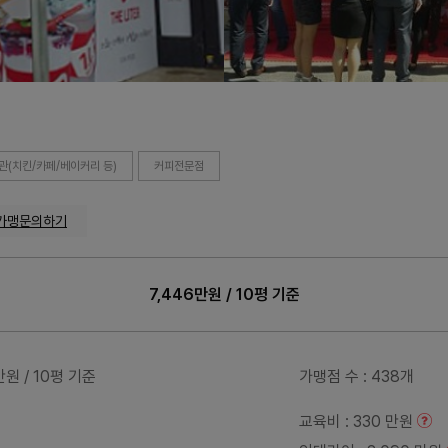
(치킨/카페/베이커리 등)
커피전문점
가맹문의하기
7,446만원 / 10평 기준
6만원 / 10평 기준
가맹점 수
: 438개
교육비
: 330 만원