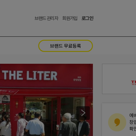
브랜드 관리자
회원가입
로그인
브랜드 무료등록
예
창
확