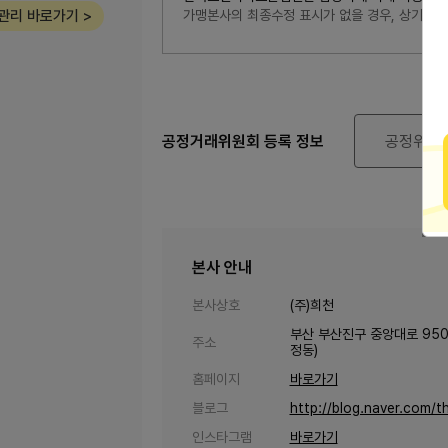
관리 바로가기 >
가맹본사의 최종수정 표시가 없을 경우, 상기 
공정거래위원회 등록 정보
공정위 정
본사 안내
본사상호
(주)희천
부산 부산진구 중앙대로 950
주소
정동)
홈페이지
바로가기
블로그
http://blog.naver.com/th
인스타그램
바로가기