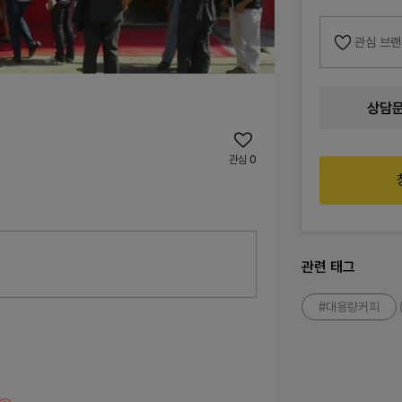
관심 브
상담
관심
0
관련 태그
#대용량커피