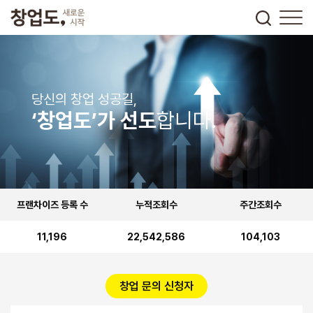
당신의 창업 성공길,
‘창업도’가 선도
합니다.
프랜차이즈 등록 수
누적조회수
주간조회수
11,196
22,542,586
104,103
창업 문의 신청자