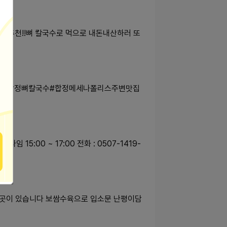
 추천‼️뼈 칼국수로 먹으로 내돈내산하러 또
맛집 #합정뼈칼국수#합정메세나폴리스주변맛집
 15:00 ~ 17:00 전화 : 0507-1419-
할 곳이 있습니다 보쌈수육으로 입소문 난평이담