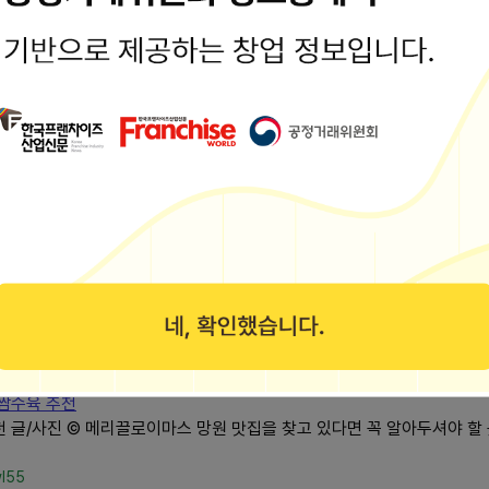
s5110
진짜 맛있음
고요 오랜만에 먹는 거라서 더 맛있게 먹었어요 진심평이담백 뼈칼국수완전
ngelic09
칼국수
이에요 #합정역맛집 #망원역맛집 #합정보쌈 #합정수육 #합정칼국수
칼국수
sdn811n
처 든든한 한식맛....
16 1층 영업시간 : 11:00 ~ 21:00 (라스트오더 20:30) 브레이크 타임
에는 넓은 전용...
zlllv
쌈수육 추천
글/사진 ©️ 메리끌로이마스 망원 맛집을 찾고 있다면 꼭 알아두셔야 
wl55