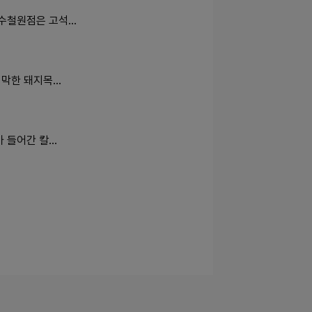
국수철원점은 고석…
지막한 돼지목…
가 들어간 칼…