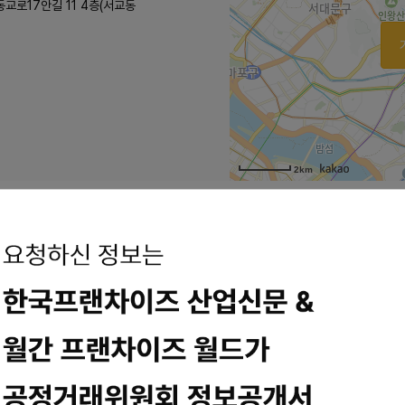
동교로17안길 11 4층(서교동
2km
가는 단골집이 되어버린 영등구청역 맛집평이담백 뼈칼국수에 왔어요 오랜만
.