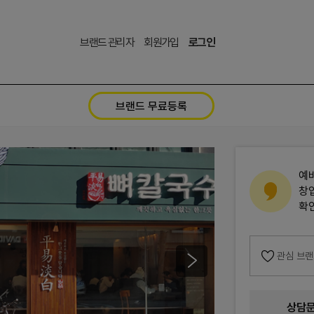
브랜드 관리자
회원가입
로그인
브랜드 무료등록
예
창
확
관심 브
상담