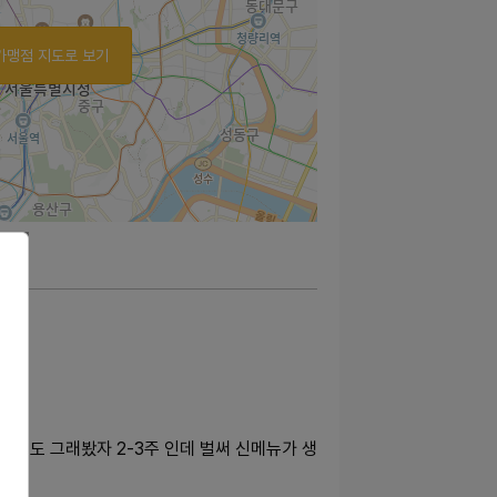
가맹점 지도로 보기
이여도 그래봤자 2-3주 인데 벌써 신메뉴가 생