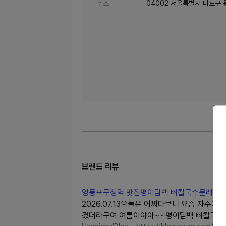
주소
04002 서울특별시 마포구 
브랜드 리뷰
영등포구청역 맛집평이담백 뼈칼국수문래점
2026.07.13오늘은 어쩌다보니 요즘 자주
겼더라구여 여름이야아~~평이담백 뼈칼국수..