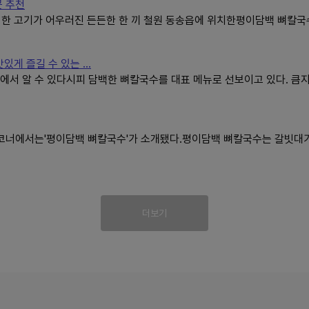
곳 추천
한 고기가 어우러진 든든한 한 끼 철원 동송읍에 위치한평이담백 뼈칼
게 즐길 수 있는 ...
에서 알 수 있다시피 담백한 뼈칼국수를 대표 메뉴로 선보이고 있다. 큼
맛'코너에서는'평이담백 뼈칼국수'가 소개됐다.평이담백 뼈칼국수는 갈빗대
더보기