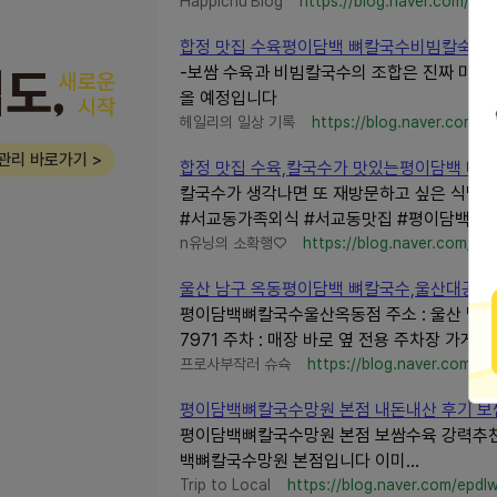
Happichu'Blog
https://blog.naver.com/ah
합정 맛집 수육평이담백 뼈칼국수비빔칼숙수 
-보쌈 수육과 비빔칼국수의 조합은 진짜 미쳤
올 예정입니다
헤일리의 일상 기록
https://blog.naver.com/a
관리 바로가기 >
합정 맛집 수육,칼국수가 맛있는평이담백 뼈
칼국수가 생각나면 또 재방문하고 싶은 식당
#서교동가족외식 #서교동맛집 #평이담백뼈
n유닝의 소확행♡
https://blog.naver.com/al
울산 남구 옥동평이담백 뼈칼국수,울산대공원 근
평이담백뼈칼국수울산옥동점 주소 : 울산 남구 문수로 3
7971 주차 : 매장 바로 옆 전용 주차장 가게 옆
프로사부작러 슈슉
https://blog.naver.com/vllls
평이담백뼈칼국수망원 본점 내돈내산 후기 보
평이담백뼈칼국수망원 본점 보쌈수육 강력추천 
백뼈칼국수망원 본점입니다 이미...
Trip to Local
https://blog.naver.com/epdl