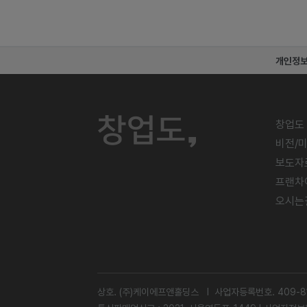
개인정
창업도
비전/
보도자
프랜차
오시는
상호. (주)케이에프앤홀딩스 l 사업자등록번호. 409-81