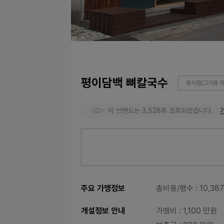
평이담백 뼈칼국수
음식점(고기류 외
이 브랜드는 3,528회 조회되었습니다.
주요 가맹정보
총비용/평수
: 10,3
개설정보 안내
가맹비
: 1,100 만원