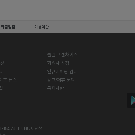
보취급방침
이용약관
클린 프랜차이즈
미션
회원사 신청
료
인큐베이팅 안내
이즈 뉴스
광고/제휴 문의
길
공지사항
-18574 l 대표. 이진창