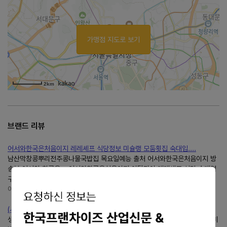
가맹점 지도로 보기
2km
브랜드 리뷰
어서와한국은처음이지 레레셰프 식당정보 미슐랭 모둠횟집 숙대입....
남산막창콩뿌리전주콩나물국밥집 목요일예능 출처 어서와한국은처음이지 방
송분 어서와 한국은... 어서와한국은처음이지 이탈리아 레레셰프 식당 숙대입
구역 모둠횟집 ->가로막살집 ->콩나물국밥집 오늘은...
이스트
https://blog.naver.com/chopa1394
(서울) 개포동 강남 24시콩뿌리전주콩나물국밥야식 내돈내산 후기
생각나서콩뿌리전주콩나물국밥개포점에 다녀왔다.콩나물국밥외에도콩나물비