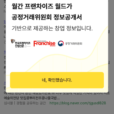
빔밥, 과일비빔국수, 소바, 돈까스, 김치찌개 등 다양한...국밥정식(국밥+돈까
스 한쪽) - 14,500원 과일 비빔국수 - 9,000원...
happy_judorak
https://blog.naver.com/happy_judorak
당진 로컬맛집'전주콩뿌리콩나물국밥'당진점 직접 기른콩나물로 ....
이번에는 가족과 함께 방문해 직접 기른콩나물을 사용하는 로컬 맛집의 매력
을 제대로 느끼고... #당진맛집 #당진국밥맛집 #당진로컬맛집 #전주콩뿌리콩
나물국밥#당진콩나물국밥#당진해장국 #당진점심맛집...
간호사의 아주보통의하루
https://blog.naver.com/dolpain
학동역 바로 앞!전주콩뿌리콩나물국밥&수제돈까스 학동점 솔직 후....
전주콩뿌리콩나물국밥&수제돈까스 학동점 메뉴콩나물국밥과 수제돈까스를
전문으로 판매하는 전국 체인점이에요.국밥은전주스타일로... 강남직장인맛집
#전주콩나물국밥#콩뿌리#해장국 #강남해장국...
㈜미나퍼 프로덕션
https://blog.naver.com/har7er
서초 예술의전당 맛집콩뿌리전주콩나물국밥남부터미널점 맛있게 ....
원래콩나물국밥을 그렇게 좋아하지 않는데 얼마 전전주에 갔을 때콩나물국밥
에 대한 편견이 완전 깨졌었거든요 !!!! 너무 맛있게 먹었던 기억이 있어서 서초
예술의전당 맛집콩뿌리전주콩나물국밥...
심시블 | 경험을 공유하는 공간
https://blog.naver.com/tjgusdl828