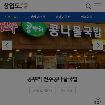
브랜드 찾기
창업 매거진
테마 기획전
협력업체
콩뿌리 전주콩나물국밥
음식점(고기류 외)
한식(기타)
관심
0