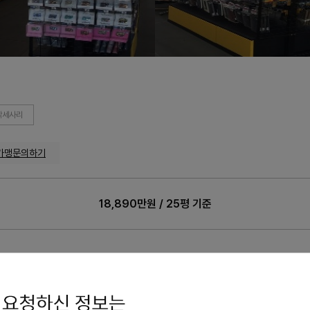
악세사리
가맹문의하기
18,890만원 / 25평 기준
90만원 / 25평 기준
가맹점 수
: 23개
교육비
: 275 만원