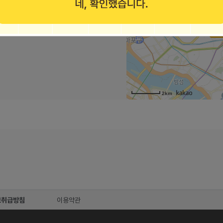
 에이동 218호(쌍촌동, 금호베어스타운)
2km
보취급방침
이용약관