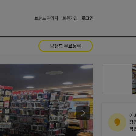
브랜드 관리자
회원가입
로그인
브랜드 무료등록
예
창
확