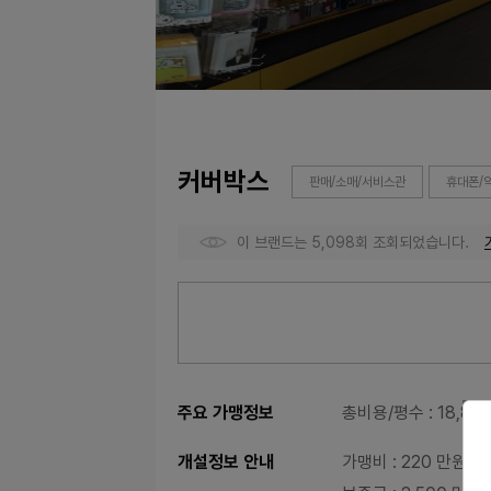
커버박스
판매/소매/서비스관
휴대폰/
이 브랜드는 5,098회 조회되었습니다.
주요 가맹정보
총비용/평수
: 18,8
개설정보 안내
가맹비
: 220 만원