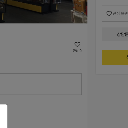
관심 브
상담
관심
0