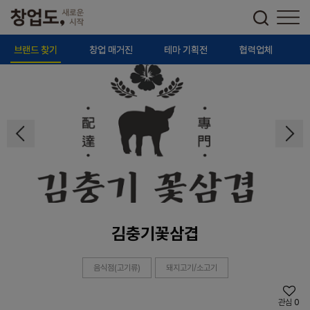
브랜드 찾기
창업 매거진
테마 기획전
협력업체
김충기꽃삼겹
음식점(고기류)
돼지고기/소고기
관심
0