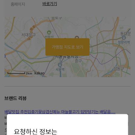
바로가기
홈페이지
가맹점 지도로 보기
2km
브랜드 리뷰
배달맛집 추천김충기꽃삼겹신메뉴 마늘불고기 입맛당기는 배달음....
배달맛집김충기꽃삼겹에서 신메뉴 마늘불고기가 출시되었다는 소식을 듣고!!
바로 오늘은 마늘불고기라묘~~ ㅎㅎ 집에 가는길에 있는김충기꽃삼겹송현점
으로 포장 전화를 드리고 시간에 맞춰...