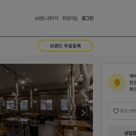
브랜드 관리자
회원가입
로그인
브랜드 무료등록
예
창
확
관심 브
상담