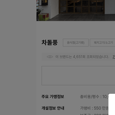
차돌풍
음식점(고기류)
돼지고기/소고기
이 브랜드는 4,651회 조회되었습니다.
주요 가맹정보
총비용/평수
: 10,6
개설정보 안내
가맹비
: 550 만원