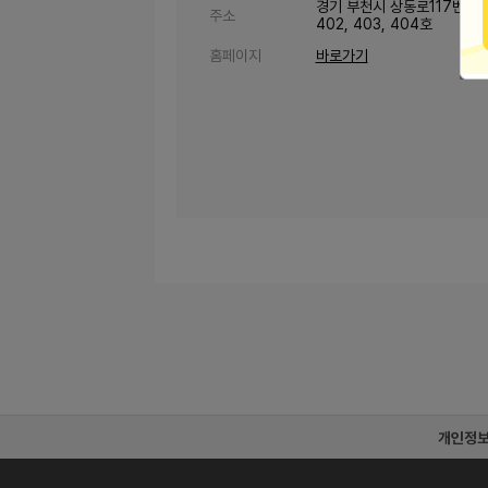
경기 부천시 상동로117번길 4
주소
402, 403, 404호
홈페이지
바로가기
개인정