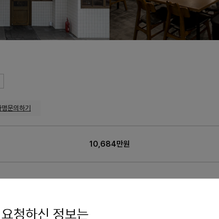
가맹문의하기
10,684만원
84만원
가맹점 수
: 53개
교육비
: 220 만원