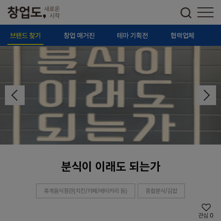
브랜드 찾기
창업 매거진
테마 기획전
협력업체
분식이 이래도 되는가
휴게음식점관(치킨/카페/베이커리 등)
종합분식/김밥
관심
0