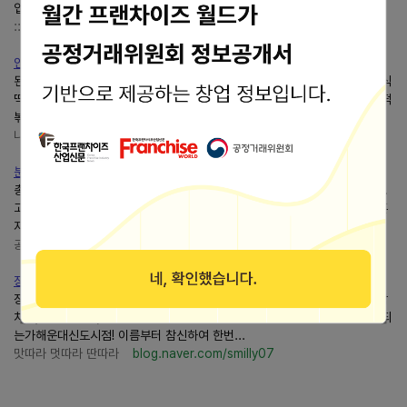
업체로부터 음식을 제공받아 시식 후, 솔직하게...
::beauty.fashion.travel ::
blog.naver.com/2ndtori
인천 송도맛집 송도신도시분식이이래도되는가
된 분식을 먹을 수 있는 인천 송도맛집분식이이래도되는가크림 떡볶이 클래식
떡볶이 위에 양파와 마늘의 풍미가 가득한 화이트 크림 소스를 곁들여 먹는 떡
볶이로 언니가 완전 강추하는 메뉴라 주문했다....
나댕기는 쭌
blog.naver.com/ksojune
분식이 이래도 되는가-배달 시식기
총평분식이이래도되는가는 딱 적당한 가격의 분식 프랜차이즈인것 같습니다.
고급은 아니지만 그래도 준수한 가격대에 준수한 맛으로 승부하는 걸 봐선 혼
자 사는 사람들을 노린 프랜차이즈인 것 같아요....
공돌이의 일상과 성장
blog.naver.com/aktldls
장산 분식 배달,분식이 이래도 되는가해운대신도시점 실속...
장산 분식 배달,분식이 이래도 되는가해운대신도시점 실속 치떡 세트 (+ 순삭
치킨, 로제떡볶이) 장산역 부근에 위치한 분식 배달 전문점인분식이 이래도 되
는가해운대신도시점! 이름부터 참신하여 한번...
맛따라 멋따라 딴따라
blog.naver.com/smilly07