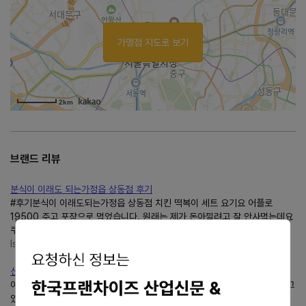
가맹점 지도로 보기
2km
브랜드 리뷰
분식이 이래도 되는가정읍 상동점 후기
#후기분식이 이래도되는가정읍 상동점 치킨 떡복이 세트 요기요 어플로
19500 주고 포장으로 먹었습니다. 원래는 제가 돈아낄려고 잘 안사먹는데요
쿠폰이들어와있으면 안쓰면 아까우니 사먹습니다 문득...
lsylsy9691
blog.naver.com/lsylsy9691
신당동 떡볶이 맛집,분식이이래도되는가짱맛 !!!
이날 분식이래도 되는가 맛보고 우리 동네에도 제발.. 생겼으면 좋겠다고 빌고
있어요.. 제발 울... 맛집'분식이 이래도 되는가'또 방문할게요~~~~♡ - 해당