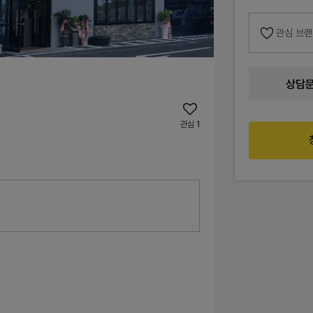
관심 브
상담
관심
1