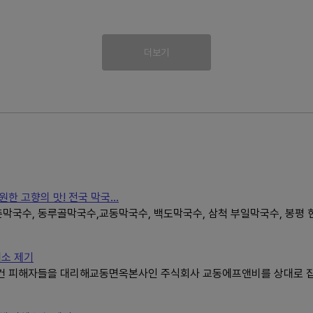
더보기
한 고향의 맛! 전국 막국...
막국수, 동루골막국수,교동막국수, 백도막국수, 삼척 부일막국수, 봉평 
배소 제기
건 피해자들을 대리해교동면옥본사인 주식회사 교동에프앤비를 상대로 