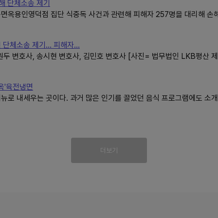
리해 단체소송 제기
동면옥용인영덕점 집단 식중독 사건과 관련해 피해자 257명을 대리해 
단체소송 제기… 피해자...
원두 변호사, 송시현 변호사, 김민호 변호사 [사진= 법무법인 LKB평산 제
면옥'육전냉면
뉴로 내세우는 곳이다. 과거 많은 인기를 끌었던 음식 프로그램에도 소개
더보기