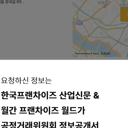
읍 장곡길 65 .
2km
옥용인수지점 석갈....
면옥용인수지점 석갈비 육전냉면 내돈내산 오늘은 뭘 먹을까 한참 고민하다