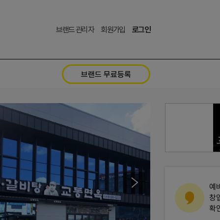
브랜드 관리자
회원가입
로그인
브랜드 무료등록
예
창
확