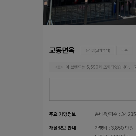
교동면옥
음식점(고기류 외)
국수
이 브랜드는 5,590회 조회되었습니다.
주요 가맹정보
총비용/평수
: 34,2
개설정보 안내
가맹비
: 3,850 만원