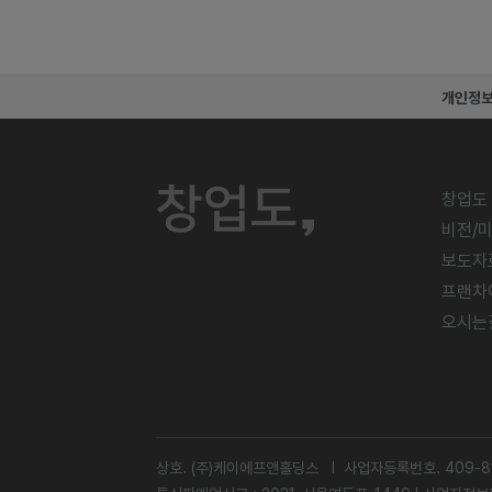
개인정
창업도
비전/
보도자
프랜차
오시는
상호. (주)케이에프앤홀딩스 l 사업자등록번호. 409-81