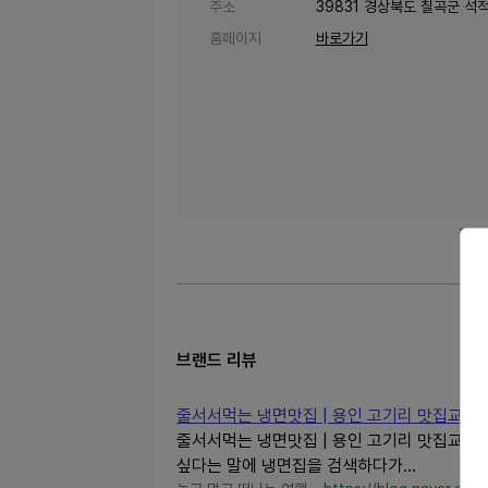
주소
39831 경상북도 칠곡군 석적
홈페이지
바로가기
브랜드 리뷰
줄서서먹는 냉면맛집 | 용인 고기리 맛집교동면
줄서서먹는 냉면맛집 | 용인 고기리 맛집교동
싶다는 말에 냉면집을 검색하다가...