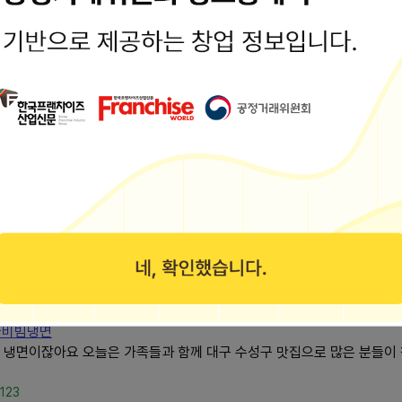
/nolmeokgil
 갈비찜까지 가족....
오르는 곳이교동면옥인데요. 명촌점과 일산해수욕장점은 이미 여러 번 
1
 비빔냉면 맛집 ....
 다녀왔습니다. 평소 면 요리를 즐겨 먹는 편이라 기대감이 컸는데 직
103
 *영업시간: 10:00~20:00 15:00~17:00(브레이크 타임) 14:3
앞에 바로...
m/rmstjrdbseod
물비빔냉면
 냉면이잖아요 오늘은 가족들과 함께 대구 수성구 맛집으로 많은 분들이
2123