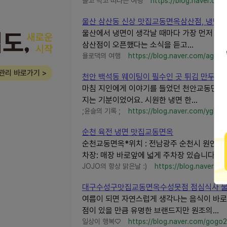
놀고 먹고 떠나는 여행
https://blog.naver.com
울산 삼산동 신상 맛집교동면옥삼산점, 냉면부터
울산에서 냉면이 생각날 때마다 가장 먼저 떠
삼산점이 오픈했다는 소식을 듣고...
욜로댁의 여행
https://blog.naver.com/ag022
관리 바로가기 >
천안 백석동 웨이팅이 필수인 곳 튀김 만두 물냉면
마침 지인에게 이야기를 들었던 천안교동면옥에
지는 기분이었어요. 시원한 냉면 한...
;윤슬의 기록 ;
https://blog.naver.com/ygkim
순천 육전 냉면 맛집교동면옥
순천교동면옥*위치 : 전남광주 순천시 원연향길 200
차장: 매장 바로앞에 넓게 주차장 있습니다! 매장
JOJO의 항상 맑은날 :)
https://blog.naver.co
대구수성구맛집교동면옥수성못점 점심식사 
여름이 되면 자연스럽게 생각나는 음식이 바로
점이 있을 만큼 유명한 브랜드지만 원조의...
일상이 행복♡
https://blog.naver.com/gogo