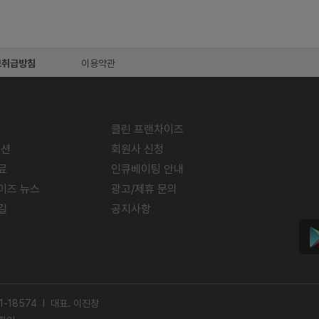
보취급방침
이용약관
클린 프랜차이즈
미션
회원사 신청
료
인큐베이팅 안내
이즈 뉴스
광고/제휴 문의
길
공지사항
-18574 l 대표. 이진창