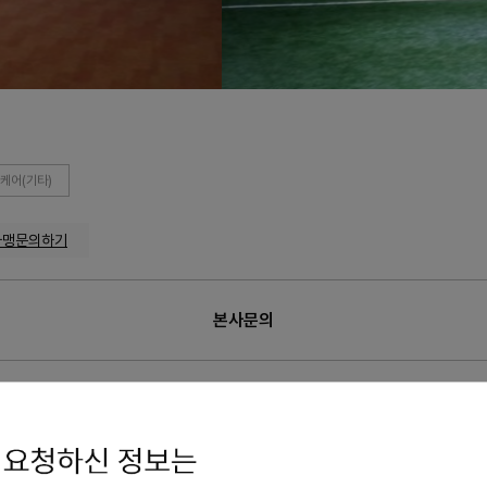
케어(기타)
가맹문의하기
본사문의
의
가맹점 수
: 24개