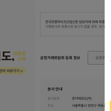
한국프랜차이즈산업신문 담당자에 의해 최종 수정된 내
가맹본사의 최종수정 표시가 없을 경우, 상기 
공정거래위원회 등록 정보
공정위 정
관리 바로가기 >
본사 안내
본사상호
호키태권도(주)
주소
서울특별시 양천구 목동중앙본