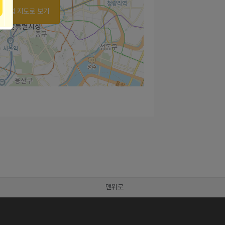
가맹점 지도로 보기
맨위로