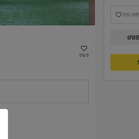
관심 브
상담
관심
0