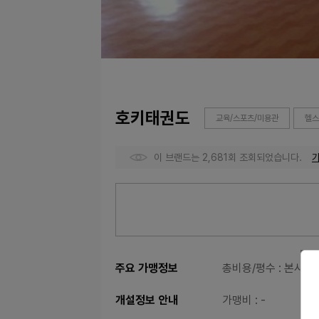
호키태권도
교육/스포츠/미용관
헬스
이 브랜드는 2,681회 조회되었습니다.
주요 가맹정보
총비용/평수
: 본사문
개설정보 안내
가맹비
: -