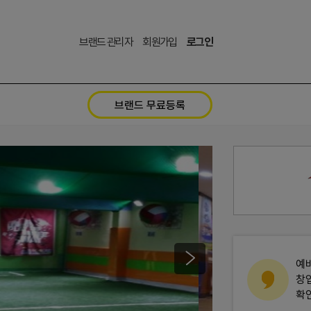
브랜드 관리자
회원가입
로그인
브랜드 무료등록
예
창
확