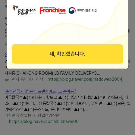
표 062-1588-2790 062-654-3788 광주광역시 동구...
리치캣의 현재 그리고 미래
https://richcat.tistory.com/
폭염대책회의 총정리! 자영업자와 프랜차이즈가 반드시 알아야 할 ....
역대급 폭염 비상! 폭염대책회의 핵심 논의 내용과 프랜차이즈·자영업자 생존
전략 올여름 기록적인 폭염이 이어지면서 정부와 지방자치단체는 폭염 피해를
최소화하기 위한 폭염대책회의를 개최했다. 이번...
프리랜서 홈페이지 제작
https://blog.naver.com/nadoweb2004
2019.12.27기준 프랜차이즈 정보공개 등록업체 / 프리랜스 홈페이지제....
인기명일백송칼국수돈까스상회 제레미20(Jeremie20) 차홍아르더 빨강떡볶
이 메이드 바이 신앤군컴퍼니 웰이스턴 치킨대학교 고미후쿠데판 닥치고곱창
차홍룸(CHAHONG ROOM) JB FAMILY DELIVERY3...
프리랜서 홈페이지 제작
https://blog.naver.com/nadoweb2004
‘춘추전국시대’ 분식 프랜차이즈, 그 순위는?
아궁칼국수▲(주)디씨씨, 핫또그 ▲(주)디알, 닥터김밥 ▲(주)디엔에프씨, 디
델리 ▲(주)떡찌니... 명동칼국수▲(주)명인에프엔비, 명인만두 ▲(주)모음, 델
리웨건와작 ▲(주)몬스푸드, 몬나니떡볶이 ▲(주)...
대한민국 창업1번지 창업경영신문
https://blog.naver.com/sbiznews00