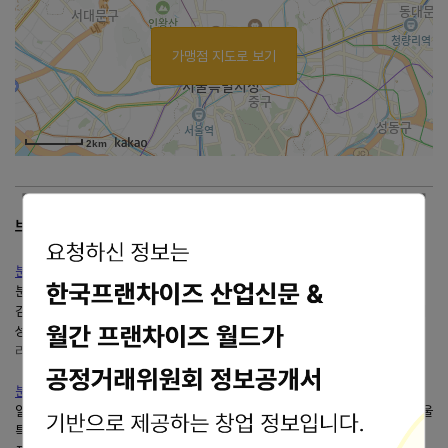
가맹점 지도로 보기
2km
브랜드 리뷰
분식 프랜차이즈 기업체 목록
분식 프랜차이즈 기업체 목록 영업표지 대표자 전화 팩스 주소 1 135 튀김집
김옥규 1811-1135 부산 동래구 사직북로 23( 사직동 46-17) 2 gre P&T이
성원양기원 3 JB FAMILY DELIVERY3...
리치캣의 현재 그리고 미래
https://richcat.tistory.com/
분식 프랜차이즈 업체리스트, Snacks Franchise List
일품백송칼국수일백송칼국수이재원 02-466-2090 02-2297-4498 서울
특별시 성동구 고산자로 12 길 1-1 ( 행당동 ) 21 히노아스카 ( 주 ) 돈페 홍승