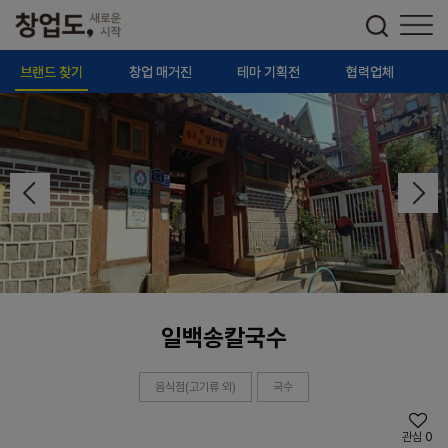
브랜드 찾기
창업 매거진
테마 기획전
협력업체
일백송칼국수
음식점(고기류 외)
국수
관심
0