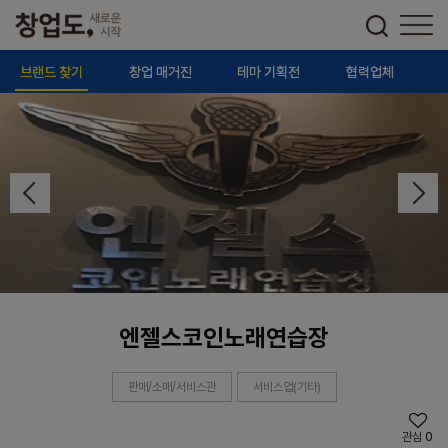
브랜드 찾기
창업 매거진
테마 기획전
협력업체
엔젤스코인노래연습장
판매/소매/서비스관
서비스업(기타)
관심
0