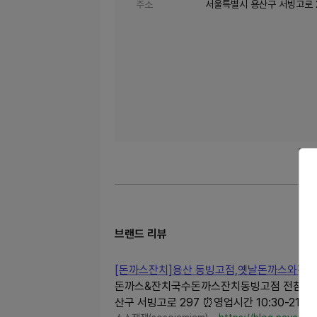
주소
서울특별시 용산구 서빙고로 2
브랜드 리뷰
[돈까스잔치]용산 동빙고점,옛날돈까스와잔
돈까스&잔치국수돈까스잔치동빙고점 전참시와
산구 서빙고로 297 ⏰영업시간 10:30-21:300