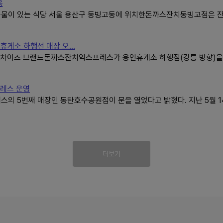
음
국물이 있는 식당 서울 용산구 동빙고동에 위치한돈까스잔치동빙고점은 
게소 하행선 매장 오...
랜차이즈 브랜드돈까스잔치익스프레스가 용인휴게소 하행점(강릉 방향)을
프레스 운영
 5번째 매장인 동탄호수공원점이 문을 열었다고 밝혔다. 지난 5월 
더보기