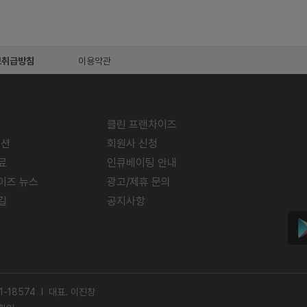
보취급방침
이용약관
클린 프랜차이즈
미션
회원사 신청
료
인큐베이팅 안내
이즈 뉴스
광고/제휴 문의
길
공지사항
-18574 l 대표. 이진창