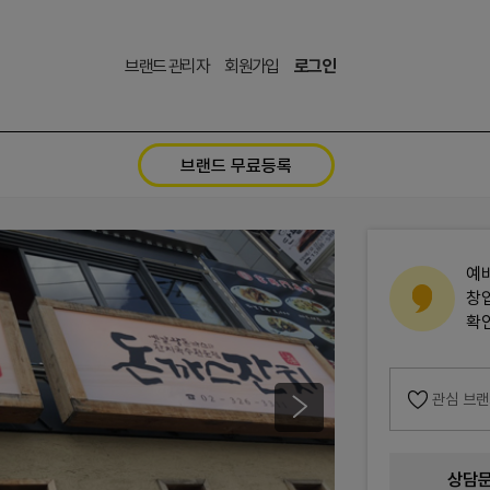
브랜드 관리자
회원가입
로그인
브랜드 무료등록
예
창
확
관심 브
상담