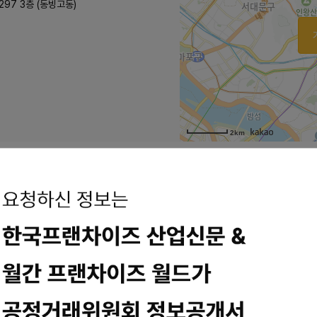
97 3층 (동빙고동)
2km
치국수전문점
 나혼자산다에 나와서 유명해진돈까스&잔치국수 맛집'옛날왕돈까스와잔
...