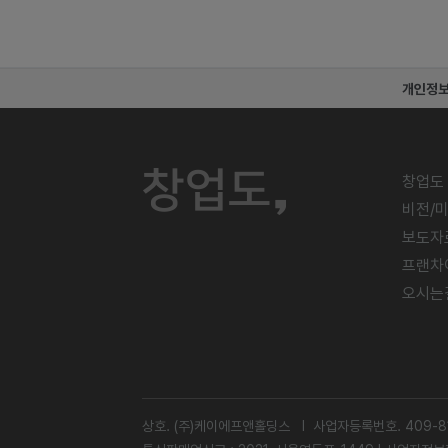
개인정
창업도
비전/
보도자
프랜차
오시는
상호. (주)케이에프앤홀딩스 l 사업자등록번호. 409-81