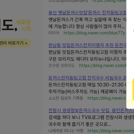
소소잼잼(sosojamjam)
https://blog.naver.c
용산 옛날돈까스맛집'돈까스 잔치동빙고점'잔
옛날돈까스가 간혹 먹고 싶을때 꼭 찾는 식당
에 가능합니다 항상 사람들이 많아 주차...
티티아
https://blog.naver.com/blue77y
관리 바로가기 >
한남동 맛집돈까스잔치이영자 추천 돈잔국수 옛
한남동 맛집돈까스잔치동빙고점 이영자 추천 돈
구운 모리지도 에디터 모리뉴냐입니다. 이미...
갓구운 모리지도
https://blog.naver.com/kimji
돈까스잔치동빙고점,잔치국수,비빔국수,돈까
돈까스잔치동빙고점 매일 10:30~21:30 라스
주차가능(버스주차도 가능) 제로페이 가능 가족
소소한 일상의 기록들
https://blog.naver.com
전참시 생생정보돈까스국수 맛집, 용인돈까스
검색을 하다 보니 TV프로그램 전참시와 생
국수와 함께 즐기기 좋은 곳으로...
나에게로 떠나는 여행
https://blog.naver.com/