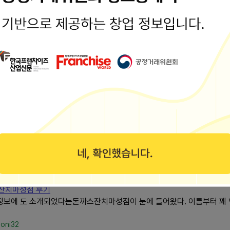
om/sosojamjam
치국수도 맛있음
 용산에 있는돈까스 잔치국수 동빙고점 입니다 맞은편 지하철이 지나가는
날돈가스 국립중....
잔국수 옛날돈가스 국립중앙박물관 근처 내돈내산 후기 Editor 모리뉴
hihi
스맛집,용산맛집
트오더 20:45 서울 용산구 서빙고로 297 경의중앙선 서빙고역 1번 출구 
단위로 식사하러...
/leeds2476
잔치마성점 후기
생정보에 도 소개되었다는돈까스잔치마성점이 눈에 들어왔다. 이름부터 꽤
joni32