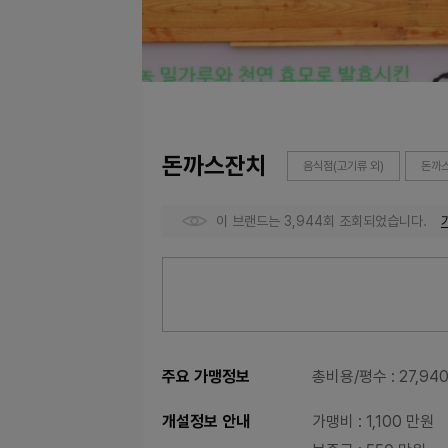
돈까스잔치
음식점(고기류 외)
돈까스
이 브랜드는 3,944회 조회되었습니다.
주요 가맹정보
총비용/평수
: 27,9
개설정보 안내
가맹비
: 1,100 만원