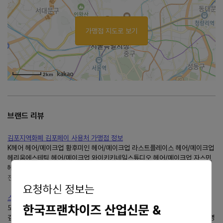
가맹점 지도로 보기
2km
브랜드 리뷰
김포지역화폐 김포페이 사용처 가맹점 정보
K헤어 헤어/메이크업 황후미인 헤어/메이크업 라스트플레이스 헤어/메이크업
헤리움에스테틱 헤어/메이크업 와이키키네일스튜디오 헤어/메이크업 자스민
헤어 헤어/메이크업 헤어나드림(김포2호점) 헤어...
전국오일장 전국5일장날 정보
https://mr-momm.tistory.com/
스팀 코옵 협동 게임 추천 TOP40 (2-4인용)
모든 캐릭터들이 가진 독특한 스토리와 매력적인 퀘스트는 게임의 세계관에
깊이를 더하고,플레이어를 끊임없이 탐험으로 이끌어냅니다. 그리고 최대 4명