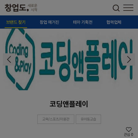
브랜드 찾기
창업 매거진
테마 기획전
협력업체
코딩앤플레이
교육/스포츠/미용관
유아동교습
관심
0