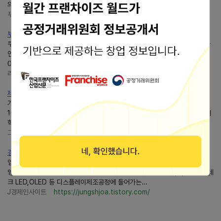
의플레이어가 함께 모험을 즐길 수 있으며, 마치...
푸린의 정보 블로그
https://dreaminfo.tistory.com/
부산광역시 제조업 공장등록 업체현황 : 5001~10476
쿠팡 파트너스 추천인 코드 : AF9956533 *본 광고는 쿠팡의 판매수수료와
연계되어 있습니다. 5001 동락화학공업사 051-204-0041 051-204-
0043 46752 부산광역시 강서구 녹산산단165로14번길 15...
리치캣의 현재 그리고 미래
https://richcat.tistory.com/
제천화폐(모아) 이용안내 및 가맹점 소개 4탄
가맹점명 업장주소 제천미당갤러리카페 제천시 봉양읍 용두대로 36 길 81-
10 제천미용기술학원 충청북도 제천시 의림대로 99 ( 명동 ) 제천박문각고시
학원 충청북도 제천시 의림대로 225-1 2 층 ( 청전동 )...
그냥사는거지
https://kt99.tistory.com/
경기도 용인시기흥구 기업 정보현황(공장등록 회사명)
엠항공교역 전술항법장비, 무선시험기, 전파측정장치 경기도 용인시 기흥구
영덕동 1029번지 U - TOWER 21층 2104 031-212-9461 (주)디에스피테
크 LED,OLED 등 디스플레이제조공정에 들어가는...
J경제인사이트
https://jungshjoa.tistory.com/