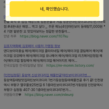
래기도 4천원 내면 추가 가능하다 시래기 추가는...
미식가가 되고 싶은 곡갱이
https://blog.naver.com/kktkyk1207
마곡 해장 추천 양 많은동태탕맛집마린보이코다리1번가마곡점
전날 회식 후 점심 해장으로 팀원분들과 처음 방문한마린보이코다리1번가마곡
점 #내돈내산 매장... 먹고 싶다 ,, 주문 메뉴(4인)마린보이 동태탕11,000원 *
4 기본 밑반찬 오 맛있어보이는 정갈한 반찬들이...
안녕 하루
https://blog.naver.com/1107ku
김포지역화폐 김포페이 사용처 가맹점 정보
댄디보이미용실 헤어/메이크업 클라라네일 헤어/메이크업 끌림헤어 헤어/메
이크업 모모헤어 헤어/메이크업 유나헤어 헤어/메이크업 리즈헤어감정점 헤
어/메이크업 힐링헤어 헤어/메이크업 헤어아지트 헤어...
전국오일장 전국5일장날 정보
https://mr-momm.tistory.com/
[인천십정동] 동암역 신상코다리집 해물전골'마린보이코다리1번....
동암역동태탕맛집마린보이코다리 1번가동암점동태해물전골 후기 끝! 인천광
역시 부평구 열우물로25번길 6 1층마린보이코다리1번가동암점 인천광역시
부평구 십정동 407-30 1층마린보이코다리1번가...
귀염둥이쪼♥
https://blog.naver.com/inileunji