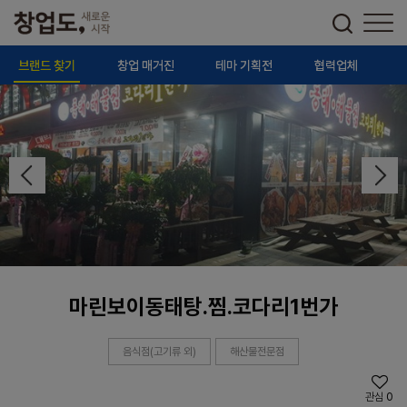
브랜드 찾기
창업 매거진
테마 기획전
협력업체
마린보이동태탕.찜.코다리1번가
음식점(고기류 외)
해산물전문점
관심
0