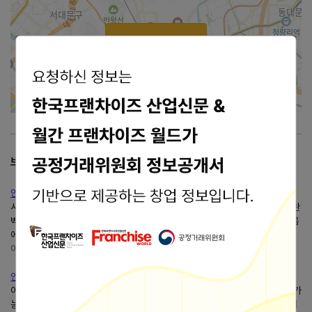
가맹점 지도로 보기
2km
브랜드 리뷰
안양 관양동맛집 안양코다리맛집 추천마린보이코다리1번가에서 ....
시래기코다리무조림 같이 김에 싸드셔야해요 넘 맛있어요 마무리 숭늉까지 완
벽 ㅋㅋㅋ 안양코다리맛집마린보이코다리1번가에서 가족들 다 맛있다며 다음
에 또 방문하기로했답니다. 다음엔동태탕이랑...
이엘의 일상기록
https://blog.naver.com/mylord3014
인천 부평코다리맛집마린보이코다리 1번가가성비 좋은 솥밥 점....
아구찜,동태탕을 판매하는마린보이코다리 1번가다 주말에도 점심특선 이용 가
능한 곳이라 가성비... 해서동태알을 추가했다코다리알찜이라서 더 맛있다 시