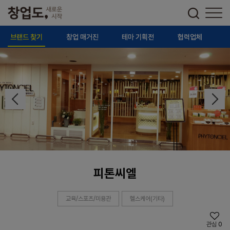
브랜드 찾기
창업 매거진
테마 기획전
협력업체
피톤씨엘
교육/스포츠/미용관
헬스케어(기타)
관심
0