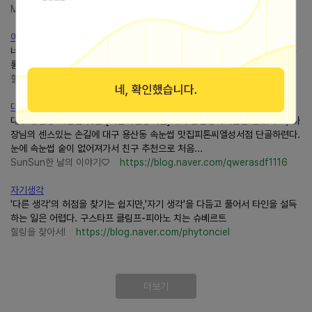
Media™
https://blog.naver.com/abchain
이열치열
너무 덥네요 그래서 난 뜨거운 아메리카노 한잔 너무 더워서! 카페로 도피. 몽
롱한 무더위속 뜨거운 아메리카노한잔으로 잠시 휴식을 ......
힐링을 찾아서!
https://blog.naver.com/phytonciel
대구 용산동 속눈썹 맛집 [피톤씨엘성서점]에서 할인행사 속눈썹 ....
대구 용산동 속눈썹 맛집 [피톤씨엘성서점]에서 할인행사속눈썹 받았다 :-) 사
장님의 센스있는 손길에 대구 용산동 속눈썹 맛집피톤씨엘성서점 단골하련다.
눈에 속눈썹 숱이 없어져가서 친구 추천으로 처음...
SunSun한 날의 이야기♡
https://blog.naver.com/qwerasdf1116
자기생각
'다른 생각'의 허점을 찾기는 쉽지만,'자기 생각'을 다듬고 풀어서 타인을 설득
하는 일은 어렵다. 구스타프 클림프-피아노 치는 슈베르트
힐링을 찾아서!
https://blog.naver.com/phytonciel
더보기