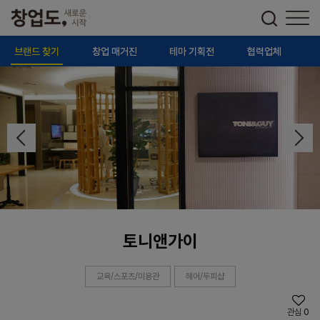
브랜드 찾기
창업 매거진
테마 기획전
협력업체
토니앤가이
교육/스포츠/미용관
헤어/두피샵
관심
0