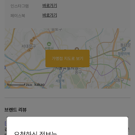
바로가기
인스타그램
바로가기
페이스북
가맹점 지도로 보기
2km
브랜드 리뷰
[부천미용실] 신중동남자머리 염색 잘하는 곳박승철헤어스투디오....
같아요 ️박승철헤어스투디오중동롯데점 경기 부천시 원미구 길주로 288 다운