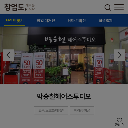
브랜드 찾기
창업 매거진
테마 기획전
협력업체
박승철헤어스투디오
교육/스포츠/미용관
헤어/두피샵
관심
0