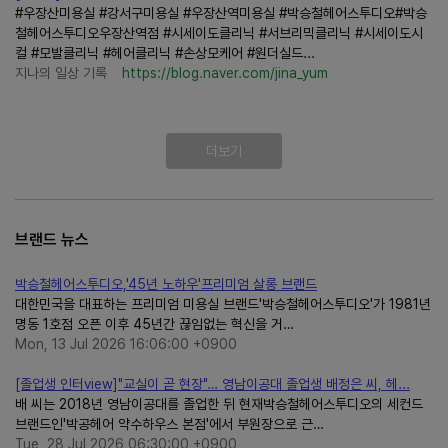
#우장산미용실 #강서구미용실 #우장산역미용실 #박승철헤어스투디오#박승
철헤어스투디오우장산역점 #시세이도클리닉 #서브리믹클리닉 #시세이도시
컬 #모발클리닉 #헤어클리닉 #손상모케어 #원더실드...
지나의 일상 기록
https://blog.naver.com/jina_yum
더보기
브랜드 뉴스
박승철헤어스투디오,'45년 노하우'프리미엄 살롱 브랜드
대한민국을 대표하는 프리미엄 미용실 브랜드'박승철헤어스투디오'가 1981년
명동 1호점 오픈 이후 45년간 끊임없는 혁신을 거…
Mon, 13 Jul 2026 16:06:00 +0900
[졸업생 인터view]"교실이 곧 현장"… 영남이공대 졸업생 배정은 씨, 헤...
배 씨는 2018년 영남이공대를 졸업한 뒤 현재박승철헤어스투디오의 세컨드
브랜드인'박공헤어 약수하우스 본점'에서 부원장으로 근…
Tue, 28 Jul 2026 06:30:00 +0900