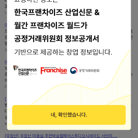
타운빌딩 2층 205호박승철중동롯데점 매일 10:00-20:00 032-324-
3390헤어스파, 두피클리닉, 1인미용실, 남성전문/바버샵, 심야영업...
나의 소중한 다요리
https://blog.naver.com/ekdud5078
마포역 미용실 뿌리염색 잘하는박승철헤어스투디오마포점 연수 ....
프라이빗하게헤어시술을 받을 수 있었어요 저는 오늘박승철헤어스투디오마포
점 연수 디자이너님께 뿌리염색 시술을 받으러 방문했어요 연수 디자이너님은
밀본, 시세이도 등 유명 브랜드에서 컬러...
노마드 정의 놀고 먹기
https://blog.naver.com/geoj1
마포역미용실박승철헤어스투디오마포점 연수 디자이너 염색
보이는박승철 헤어스투디오본가에서도 가성비 좋아서 종종 방문했었는데 신
혼집 이사오면서... 뿌리염색이라 시간도 오래 안걸려서 카페 온거처럼 맛있는
아이스아메리카노 마시면서 쉬고 있었지요헤어...
데이얌의 말랑한 웨딩
https://blog.naver.com/siniii0326
[동춘동 미용실]박승철헤어스투디오연수이마트점 PSP클리닉 후기 (....
받으러박승철헤어스투디오연수이마트점에 다녀왔어요... 3층박승철헤어스투
디오✔동춘역 2번출구 100m ✔032-818-6330 ✔매일 10:00-21... 미용
실박승철헤어스투디오연수이마트점에서 PSP클리닉 받아보시는 걸...
with jane
https://blog.naver.com/fromlyss
[우장산] 우장산 미용실 추천박승철헤어스투디오시세이도 서브리....