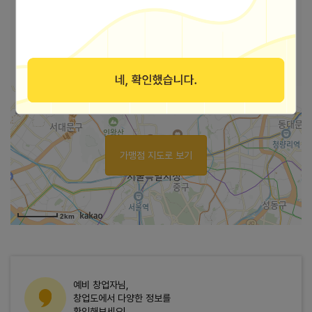
본사 안내
본사상호
(주)푸디안
21359 인천광역시 부평구 부평대로98번길 35
주소
205호
가맹점 지도로 보기
2km
예비 창업자님,
창업도에서 다양한 정보를
확인해보세요!