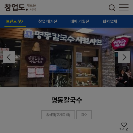
브랜드 찾기
창업 매거진
테마 기획전
협력업체
명동칼국수
음식점(고기류 외)
국수
관심
0