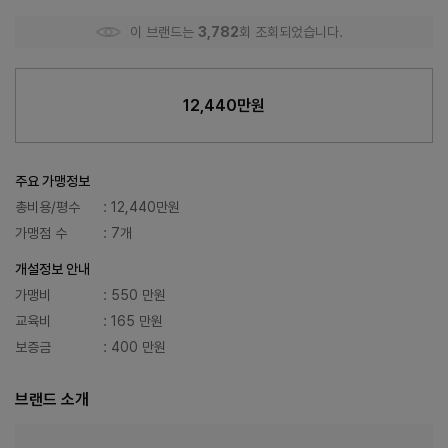
이 브랜드는
3,782
회 조회되었습니다.
12,440만원
주요 가맹정보
총비용/평수
: 12,440만원
가맹점 수
: 7개
개설정보 안내
가맹비
: 550 만원
교육비
: 165 만원
보증금
: 400 만원
브랜드 소개