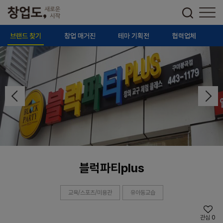
브랜드 찾기
창업 매거진
테마 기획전
협력업체
블럭파티plus
교육/스포츠/미용관
유아동교습
관심
0