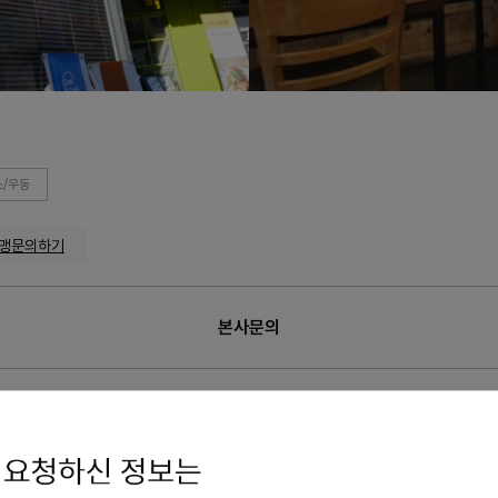
/우동
맹문의하기
본사문의
의
가맹점 수
: 16개