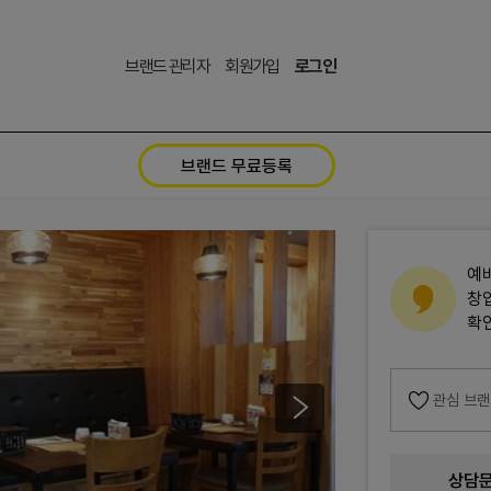
브랜드 관리자
회원가입
로그인
브랜드 무료등록
예
창
확
관심 브
상담