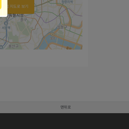
가맹점 지도로 보기
맨위로