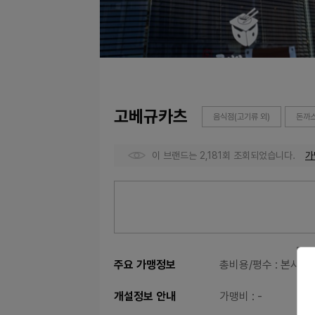
고베규카츠
음식점(고기류 외)
돈까스
이 브랜드는 2,181회 조회되었습니다.
가
주요 가맹정보
총비용/평수
: 본사문
개설정보 안내
가맹비
: -