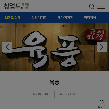
브랜드 찾기
창업 매거진
테마 기획전
협력업체
육풍
음식점(고기류)
돼지고기/소고기
관심
0