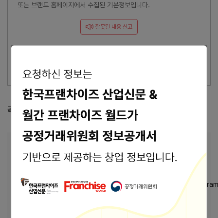
또는 브랜드 홈페이지에서 수집된 기본정보입니다.
잘못된 내용 신고
이 브랜드의 담당자이신가요?
브랜드 관리 바로가기 >
공정거래위원회 등록 정보
공정위 정보공개서 열람
본사 안내
본사상호
(주)정철어학원주니어
경기 화성시 동탄기흥로 614
주소
https://franchise.ftc.go.kr/mnu/00013/progra
firMstSn=88150
바로가기
홈페이지