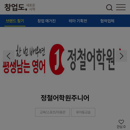
브랜드 찾기
창업 매거진
테마 기획전
협력업체
정철어학원주니어
교육/스포츠/미용관
유아동교습
관심
0