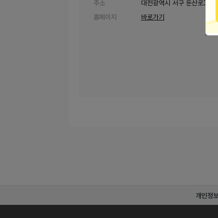
주소
대전광역시 서구 둔산로31번길
홈페이지
바로가기
개인정