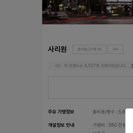
사리원
음식점(고기류 외)
국수
이 브랜드는 4,527회 조회되었습니다.
주요 가맹정보
총비용/평수
: 5,874
개설정보 안내
가맹비
: 550 만원