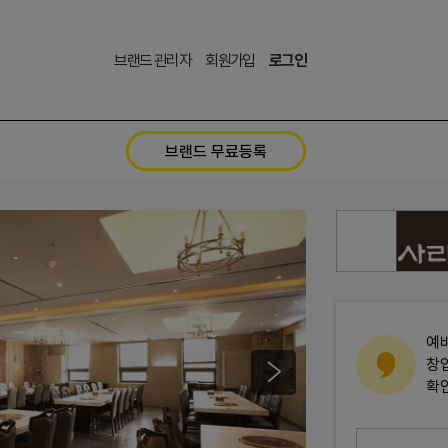
브랜드 관리자
회원가입
로그인
브랜드 무료등록
예
창
확