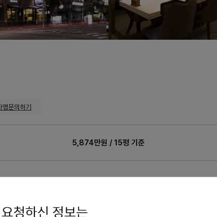
가맹문의하기
5,874만원 / 15평 기준
만원 / 15평 기준
가맹점 수
: 5개
교육비
: 220 만원