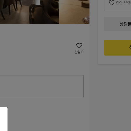
관심 브
상담
관심
0