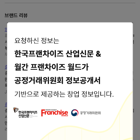
브랜드 리뷰
양산 덕계나는 조선의 떡볶이다야식 너어어어~~~
크으 우리 양산 덕계 동네가 좋은게 아무리 기다려도 30분내로 다 와용ㅎㅎㅎ
서울 그런곳은 1시간이 기본이라던데나는 조선의 떡볶이다베스트 국물치즈떡
볶이^^ (치즈토핑 추가안해도 많아여 헿헤)나는...
끼가 흘러넘치는 블로그 ^-^
https://blog.naver.com/wdustn312
충청북도 청주시 청원구 기업 정보현황(공장등록 회사명)
충청북도 청주시 청원구 기업 정보현황(공장등록 회사명) 충청북도 청주시 청
원구에 공장으로 등록되어 있는 회사명, 공장주소(지번), 생산품, 전화번호 목
록입니다. 회사명 공장주소(지번)...
J경제인사이트
https://jungshjoa.tistory.com/
충청북도, 음성군, 기업체 주소록, - 2
충청북도, 음성군, 기업체 주소록, - 2 no 회사명 단지명 생산품 주소 업종 회
사 전화번호 팩스번호 1001 극동산전(주) 에나멜,동선 충청북도 음성군 생극
면 신양리 75-5 기타 절연선 및...
리치캣의 현재 그리고 미래
https://richcat.tistory.com/