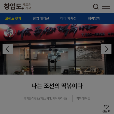
브랜드 찾기
창업 매거진
테마 기획전
협력업체
나는 조선의 떡볶이다
휴게음식점관(치킨/카페/베이커리 등)
떡볶이/튀김
관심
0