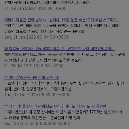
양파가루를 사용하고요. 나랑김밥은 지역에서나는‘좋은…
Fri, 09 Jan 2026 13:00:00 +0900
떡볶이 다음은 진짜 승부수…송해나, 16강 앞둔 히든FC에 특급 서프라이...
주훤도 “나안 볼래”라며 눈시울을 붉혔다. 송해나는 앞서 스페인에서 열리는
유소년 월드컵 ‘서프컵’ 현지에서 직접 만든떡볶이를…
Sat, 31 Jan 2026 09:44:00 +0900
떡 덕후들 사이에서 인생떡볶이라고 소문난'까르보나라 베이컨떡볶이...
체인점으로 운영되고 있는'나는조선의떡볶이다'가 바로 그 주인공이다. 이곳에
는 엄청난 양과 맛을... 인생 떡볶이로 꼽을 정도라…
Fri, 26 Jul 2019 15:16:00 +0900
'떡의나라'송편→떡볶이'밥 위에 떡'
비즈엔터 이성미 기자 |'떡의나라'가 송편, 두텁떡, 망개떡, 감자떡, 송기떡, 인
절미, 빈대떡, 신당동떡볶이...그렇다면조선…
Tue, 07 Oct 2025 06:30:00 +0900
‘떡의 나라’ 류수영,떡볶이DJ로 변신!? 미미도 허영만도 흥 폭발한...
그렇다면조선시대 궁중 잔치에는 어떤 떡을 먹었을까? 1795년 정조의 어머
니 혜경궁 홍씨의 회갑연을... 한국인이 가장 많이 …
Sun, 05 Oct 2025 15:59:00 +0900