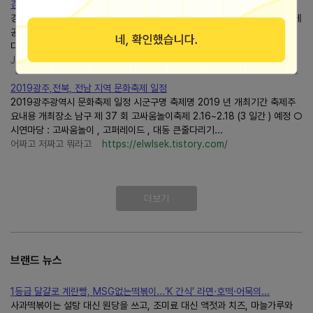
경기도 용인시처인구 기업 정보현황(공장등록 회사명)
경기도 용인시처인구 기업 정보현황(공장등록 회사명) 경기도 용인시처인구에
공장으로 등록되어 있는 회사명, 공장주소(지번), 생산품, 전화번호 목록입니
다. 용인시처인구에 있는...
J경제인사이트
https://jungshjoa.tistory.com/
2019광주,전북, 전남 지역 문화축제 일정
2019광주광역시 문화축제 일정 시군구명 축제명 2019 년 개최기간 축제주
요내용 개최장소 남구 제 37 회 고싸움놀이축제 2.16~2.18 (3 일간 ) 예정 ○
시연마당 : 고싸움놀이 , 고퍼레이드 , 대동 큰줄다리기...
어짜고 저짜고 뭐라고
https://elwlsek.tistory.com/
더보기
브랜드 뉴스
1등급 달걀로 계란빵, MSG없는떡볶이...‘K 간식’ 라면·호떡·어묵의...
사과떡볶이는 설탕 대신 원당을 쓰고, 조미료 대신 액젓과 치즈, 마늘가루와