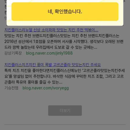
안드로이드 설치 ▼ 아이폰 설치 ▼ #치킨플러스#치킨플러스리뉴얼 #치킨추
천 #크리스피후라이드 #치킨플러스치킨 #치킨플러스크리스피후라이드 #치
킨플러스후라이드 #치킨배달 #치킨맛집 #치킨브랜드순위...
멋쟁이로 죽어야지
blog.naver.com/gusrud2114
치킨플러스리뉴얼 신상 소이파파 맛있는 치킨 추천 떡볶이...
맛있는 치킨 추천 브랜드치킨플러스맛있는 치킨 추천 브랜드치킨플러스는
2016년 성산에서 1호점을 오픈하며 서사를 시작했다. 생각보다 오래된 브랜
드라 깜짝 놀랐는데 우리집에서 도보로 갈 수 있는 곳에는...
감상기록장
blog.naver.com/jinly1988
치킨플러스치즈치킨 풍미 폭발 고르곤졸라 맛있는치킨 주세요
특히 치즈 치킨을 좋아한다면치킨플러스신메뉴인 ‘고르곤졸라맛있는치킨주세
요’를 망설임 없이 추천합니다. 바삭한 식감에 꾸덕한 치즈 조합, 그리고 고르
곤졸라 특유의 풍미를 즐길 수 있는...
기승전챔
blog.naver.com/ivoryegg
더보기