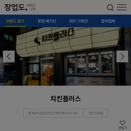
브랜드 찾기
창업 매거진
테마 기획전
협력업체
치킨플러스
휴게음식점관(치킨/카페/베이커리 등)
치킨전문점
관심
1