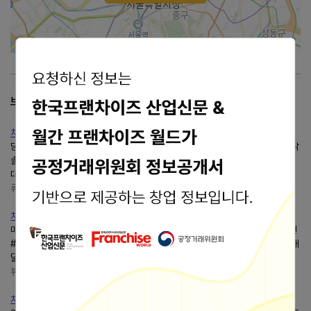
2km
브랜드 리뷰
치킨플러스메뉴 포테이토닭토닭 치킨대전 우승 치킨 호불호o...
당분간 치킨은 기본 후라이드로 위로 받아겠습니다치킨플러스포테이토닭토닭
솔직후기 4줄요약 항상 새로운 시각에서 다양한 맛을 내줘서 감사함 ♂️ 치킨
대전 이라는 타이틀이 호기심을 부른 건 사실이다...
류오정보통
blog.naver.com/dsn8186
치킨플러스리뉴얼 신메뉴 소이파파 순살 후기, 파닭 좋아하면...
매장 전화번호: 031-225-0515 #치킨플러스#치킨플러스리뉴얼 #치킨추천
#소이파파 #치킨플러스치킨 #치킨플러스소이파파 #치킨플러스파닭 #치킨배
달 #치킨맛집 #치킨브랜드순위 #치플데이 #치킨메뉴...
뷰티카우의 오늘기록
blog.naver.com/lmspnr0114
치킨플러스리뉴얼 크리스피후라이드 치킨맛집 맛에 감동한 후기