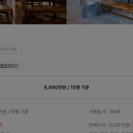
돈까스/우동
맹문의하기
6,990만원 / 15평 기준
0만원 / 15평 기준
가맹점 수
: 94개
인테리어
: 2,100 만원