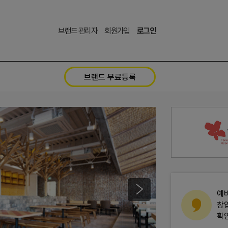
브랜드 관리자
회원가입
로그인
브랜드 무료등록
예
창
확