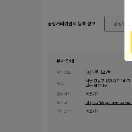
공정거래위원회 등록 정보
공정위 정
본사 안내
본사상호
(주)하루에프앤비
서울 강동구 양재대로 1473
주소
길동 희헌타워
홈페이지
바로가기
블로그
https://blog.naver.com
페이스북
바로가기