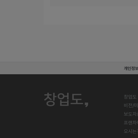
개인정
창업도
비전/
보도자
프랜차
오시는