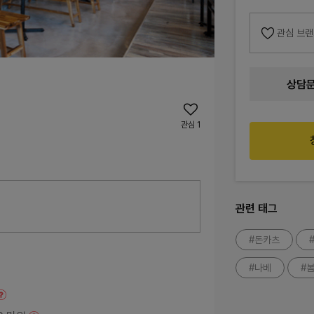
관심 브
상담
관심
1
관련 태그
#돈카츠
#나베
#