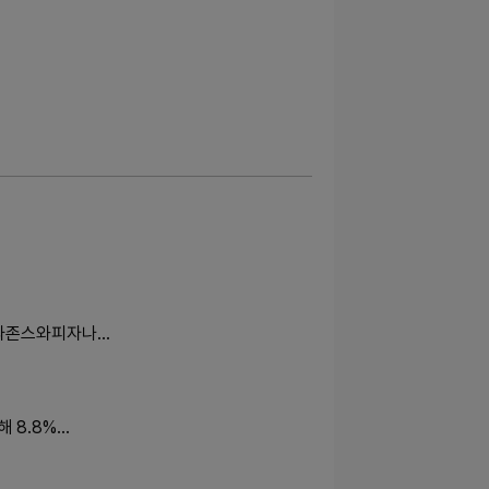
파파존스와피자나…
 8.8%…