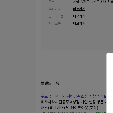
주소
서울 송파구 동남로 323 서울
홈페이지
바로가기
인스타그램
바로가기
페이스북
바로가기
브랜드 리뷰
수료생,피자나라치킨공주효성점 창업 스토리!
피자나라치킨공주효성점 개업 현장 방문 개업 소식
배달(홈서비스) 및 테이크아웃(포장)...