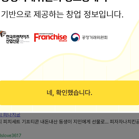
r.com/sncook01
토피치세트...
 분들이라면 한 번쯤 들어보셨을피자나라치킨공주줄여서 피나치공! 며칠전
lsdud90100
소개
가 있습니다. 자주 찾는 메뉴로 어느 하나를 선택하기에... 피나자라치
기, 인기 3위...
이 있잖아요. 그럴 때 가장 먼저 생각나는 곳이 어디일까요? 정답 맞춰
티 피나치공
피치세트 기프티콘 내돈내산 동생이 지인에게 선물로... 피자자나치킨공
lslove3617