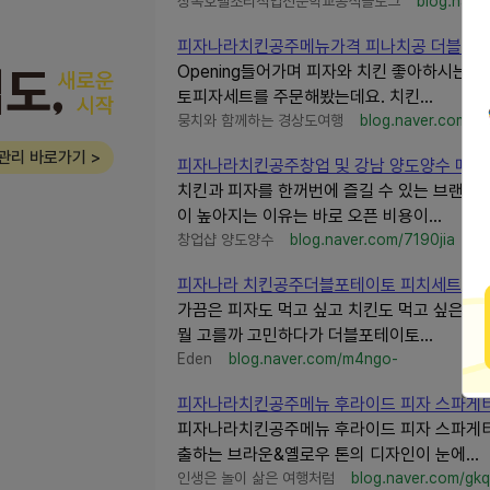
상록호텔조리직업전문학교공식블로그
blog.nave
피자나라치킨공주메뉴가격 피나치공 더블포테이
Opening들어가며 피자와 치킨 좋아하시는
토피자세트를 주문해봤는데요. 치킨...
뭉치와 함께하는 경상도여행
blog.naver.com/a
관리 바로가기 >
피자나라치킨공주창업 및 강남 양도양수 매물
치킨과 피자를 한꺼번에 즐길 수 있는 브랜드
이 높아지는 이유는 바로 오픈 비용이...
창업샵 양도양수
blog.naver.com/7190jia
피자나라 치킨공주더블포테이토 피치세트 솔직 후
가끔은 피자도 먹고 싶고 치킨도 먹고 싶은 날
뭘 고를까 고민하다가 더블포테이토...
Eden
blog.naver.com/m4ngo-
피자나라치킨공주메뉴 후라이드 피자 스파게
피자나라치킨공주메뉴 후라이드 피자 스파게티 
출하는 브라운&옐로우 톤의 디자인이 눈에...
인생은 놀이 삶은 여행처럼
blog.naver.com/gkq