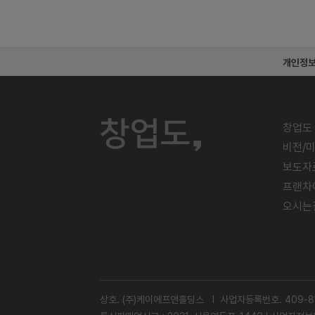
개인정
창업도
비전/
보도자
프랜차
오시는
상호. (주)케이에프앤홀딩스 l 사업자등록번호. 409-81