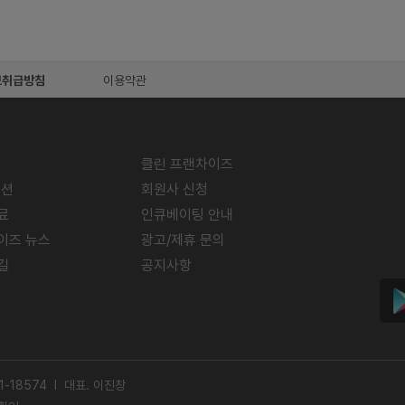
보취급방침
이용약관
클린 프랜차이즈
미션
회원사 신청
료
인큐베이팅 안내
이즈 뉴스
광고/제휴 문의
길
공지사항
-18574 l 대표. 이진창