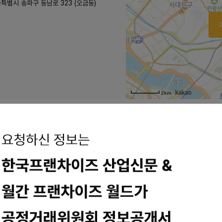
특별시 송파구 동남로 323 (오금동)
2km
을 전해 듣고, 학교의 선생님들께서 기쁜 마음을... · 특징 : 피자와 치