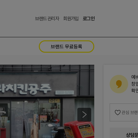
브랜드 관리자
회원가입
로그인
브랜드 무료등록
예
창
확
관심 브
상담