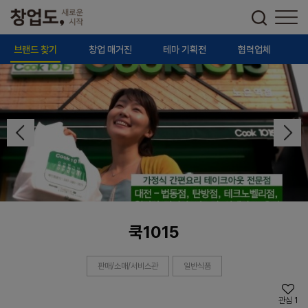
브랜드 찾기
창업 매거진
테마 기획전
협력업체
쿡1015
판매/소매/서비스관
일반식품
관심
1