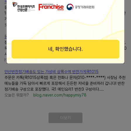
쿡 1015영통황골점에서 간단한 밑반찬 구입기
들렸어요쿡 1015영통황골점 경기도 수원시 영통구 봉영로1744번길11 매일
10:00~20:30 정기휴무 매주... 아주 좋은 방법 같아요 .^^ #일상기록 #반찬
가게 #쿡1015영통황골점 #반찬사먹기 #우리동네반찬가게 #쿡1015
토끼가족이야기
blog.naver.com/sugidanji
동탄 반찬가게쿡1015동탄시범단지점 내돈내산 후기
장독대에 이어쿡1015동탄시범단지점에'나물'반찬을 사기 위해 다녀왔는데요.
쿡1015동탄시범단지점 주소 : 경기 화성시 동탄대로시범길 20 영업시간 : 10
시 ~20시, 토요일 ~19시 매주 일요일 정기 휴무 TEL : 031...
I인데 말많은 부부
blog.naver.com/sjyh86
안산반찬정기배송도 있는 가성비 상록수역 반찬가게쿡1015
주문은 카톡(쿡1015상록점) 혹은 전화나 문자(010-****-****) 사장님 추천
메뉴들을 가득 담아서 빠르게 포장해서 든든한 저녁을 준비하러 갑니다! 반찬
정기배송 구성으로 포장했다. 국1 메인요리1 반찬3 구성이다....
오늘은 뭐할까?
blog.naver.com/happymiy78
더보기