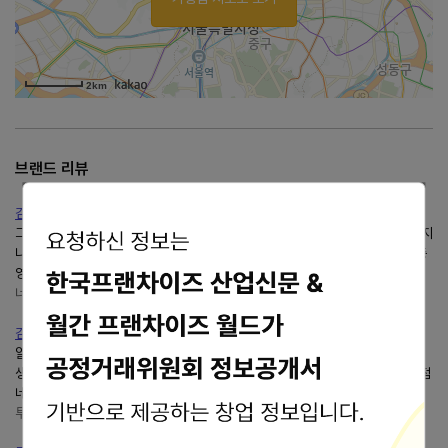
2km
브랜드 리뷰
김해진영반찬가게쿡1015
그래서 한번 찾아본쿡1015.남의 반찬도 맛있으면 한 끼 저녁 밥상이 푸짐해지
니 좋을 듯.쿡1015김해진영점 경남 김해시 진영읍 김해대로361번길 35 1층
영업시간 월-토 11:00 - 19:30 (인터넷상엔 11시오픈, 문엔...
너는 모르는 여자이야기
blog.naver.com/1004ykw
김해진영반찬가게쿡1015김해진영점 손님상도 10분 완성
알게된쿡1015김해진영점 이미 진영자이아파트에 사는 주민언니의 살아있는
생생후기로 믿고 찾은... 그렇게 찾게 된쿡1015김해진영점쿡1015김해진영점
네비주소 경남 김해시 진영읍 김해대로361번길 35 1층...
투머치빈
blog.naver.com/2much_bin