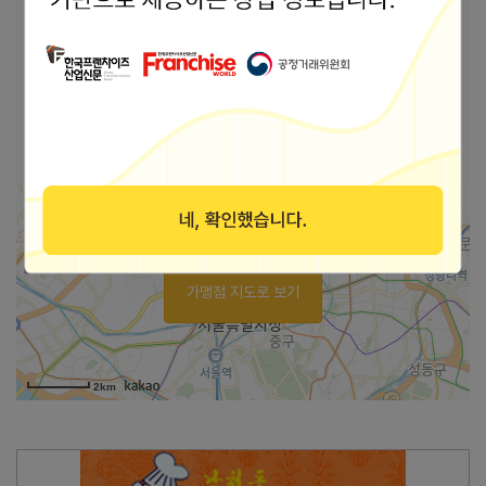
본사 안내
본사상호
(주)아이에스에프씨
부산 남구 고동골로78번길 72 부산광역시 남구
주소
고동골로78번길 72 (문현동)
바로가기
홈페이지
가맹점 지도로 보기
2km