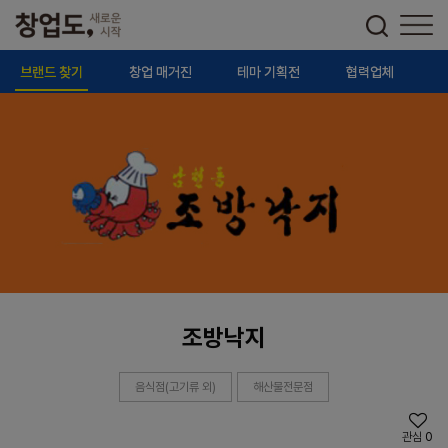
브랜드 찾기
창업 매거진
테마 기획전
협력업체
조방낙지
음식점(고기류 외)
해산물전문점
관심
0