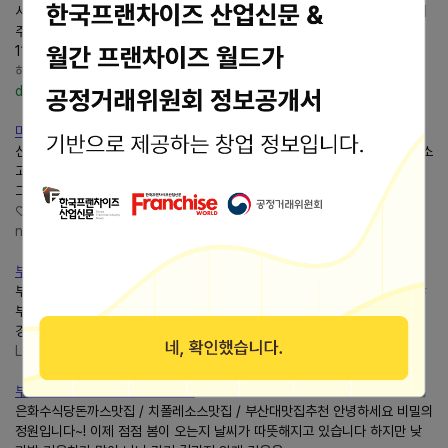
서울 상일동 돈가스 맛집은화수식당서울고덕점 아이랑 다녀온 가족외식 후기 ️
주소 서울 강동구 구천면로 636 1층 전화 02-427-5748 영업시간 매일
11:00 ~ 21:00 ⏰ 브레이크타임 매일 15:30~17:30 ️ 주차 가능...
해브ᰔ 행복한 육아, 사랑을 담은 하루
https://blog.naver.com/have-
day
마카로니 맛집!!신불당 돈까스 전문은화수식당
신불당은화수식당고기가 먹고싶어 찾은 돈까스전문점!! 마음 같아서는 비싼 소
고기라도 혼자 먹을까 싶지만 1인 혼자 먹을 수 있는 고기메뉴는 너무 없다...
그나마 검색해서 찾은 돈까스 전문 은하수식당...
♡소소한 일상 행복한 하루♡천안길채's daily
note
https://blog.naver.com/j5368
부산대 맛집 • 추억의 경양식 돈가스 맛집 “은화수 식당”
부산대 맛집 • 돈가스 맛집 “은화수 식당” #부산대맛집 #부산대은화수식당#
부산대경양식돈까스 #부산대경양식집 #은화수식당일요일 이른 저녁 시간에
경양식 돈가스가 너무 먹고 싶었는데 배달은 싫은 날...
Love is all !!
https://blog.naver.com/lovemeen_
부산대 맛집 돈까스는은화수 식당
은화수식당돈까스맛집 / 치폴레소스맛집 / 부산대맛집추천 안녕하세요 비밀의
정원입니다~! 이제 점점 봄이 오는지 날씨가 따뜻해지고 있습니다 하지만 낮