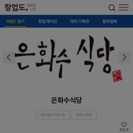
브랜드 찾기
창업 매거진
테마 기획전
협력업체
은화수식당
음식점(고기류 외)
돈까스/우동
관심
0