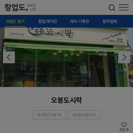
브랜드 찾기
창업 매거진
테마 기획전
협력업체
오봉도시락
음식점(고기류 외)
일반음식점(한식)
관심
0