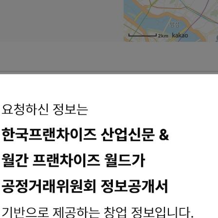
2km
핑남양주점
접캠핑용품점으로 규모도 크고 합리적인 가격대의캠핑용품이 많아 예전
reina3
 캠핑용품점이 있어서 방문하게 되었다.캠핑...캠핑고릴라입구의 모습이
o1771