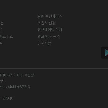
클린 프랜차이즈
미션
회원사 신청
료
인큐베이팅 안내
이즈 뉴스
광고/제휴 문의
길
공지사항
-18574 l 대표. 이진창
확인
영등포구 여의대방로67길 9
고 있습니다