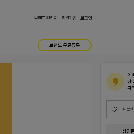
브랜드 관리자
회원가입
로그인
브랜드 무료등록
예
창
확
관심 브
상담