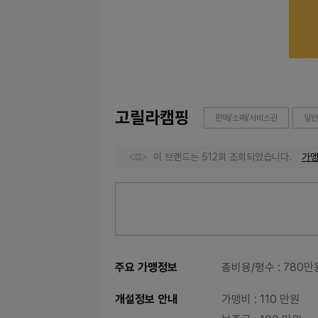
고릴라캠핑
판매/소매/서비스관
일반
이 브랜드는 512회 조회되었습니다.
가
주요 가맹정보
총비용/평수
: 780만
개설정보 안내
가맹비
: 110 만원