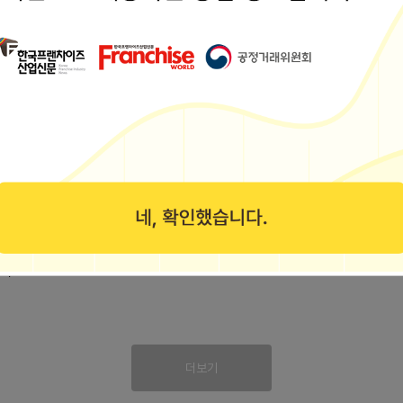
캠핑안양점 (에....
어컨과 냉장고,겨울에는캠핑용히터까지 대여할 수 있다는 점이었습니다. 1
heejk1125
 이너프5 구매....
문한고릴라캠핑송도점은 단순히캠핑용품을 판매하는 곳이 아니라 다양한 
78
리얼 방문 후기
 #인천캠핑용품 #캠핑용품점 #캠핑샵추천 #인천캠핑샵 #송도캠핑샵 
...
더보기