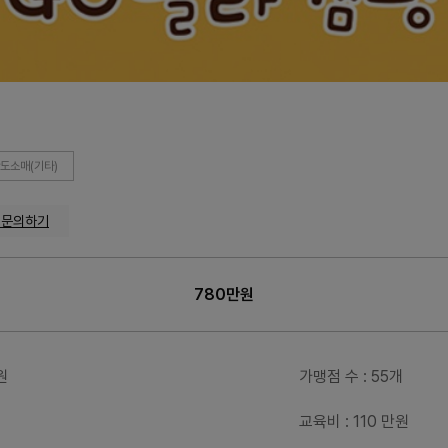
도소매(기타)
맹문의하기
780만원
원
가맹점 수
: 55개
교육비
: 110 만원