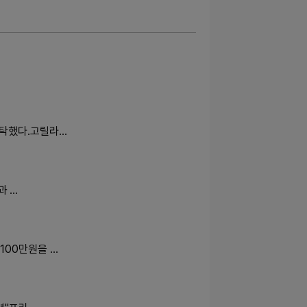
기탁했다.고릴라…
과 …
100만원을 …