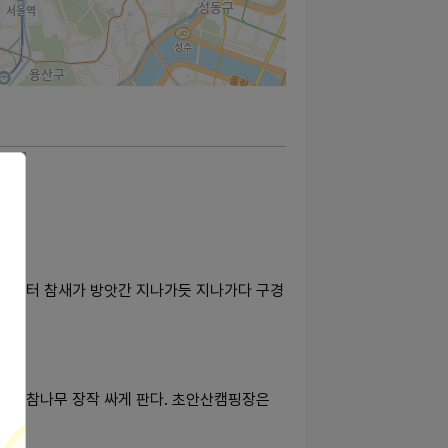
부터 참새가 방앗간 지나가듯 지나가다 구경
다. 참나무 장작 싸게 판다. 초안산캠핑장은