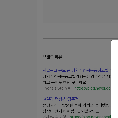
브랜드 리뷰
서울근교 규모 큰 남양주캠핑용품점고릴라캠
남양주캠핑용품고릴라캠핑남양주점은 서울 초근
하고 구매도 하던 곳이에요....
Hyona's Stoily＃
https://blog.naver.com/ki
고릴라 캠핑-남양주점
캠핑고래를 방문한 후에 가까운 곳에캠핑고릴라
장작이 안돼서 아쉽다.. 되었으면...
거대토끼의 여행
https://blog.naver.com/hell