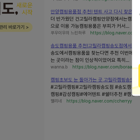
안양캠핑용품점 추천! 텐트 사고 다시 찾은고릴라
더 반가웠던 건고릴라캠핑안양점에서는캠핑용 에
으로 이용 가능캠핑용품은 부피가 커서...
관리 바로가기 >
푸우이우의 느린하루
https://blog.naver.com/
송도캠핑용품 추천!고릴라캠핑송도점에서 크레모아
송도에서캠핑용품을 찾는다면 추천 이번에 방
는 곳이라는 점이 인상적이었어요 특히...
wanna.b
https://blog.naver.com/boraa92
캠핑초보도 눈 돌아가는 곳,고릴라캠핑송도점 
#고릴라캠핑#고릴라캠핑송도점 #송도캠핑용품
캠핑#감성캠핑#에어텐트 #쉘터추천 #캠핑의자
쨀리네
https://blog.naver.com/ccherryy