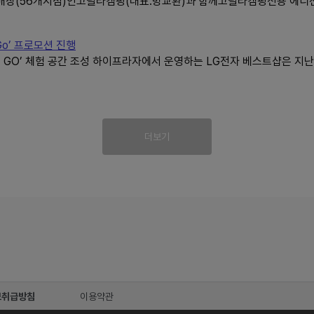
핑매장(56개지점)인고릴라캠핑(대표:방교환)과 함께고릴라캠핑전용 에디
o’ 프로모션 진행
미 GO’ 체험 공간 조성 하이프라자에서 운영하는 LG전자 베스트샵은 지난
더보기
보취급방침
이용약관