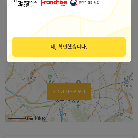
본사 안내
본사상호
상호 (주)팜코브
47354 부산광역시 부산진구 황령대로 24 3층
주소
303호(범천동, 부산상공회의소)
바로가기
인스타그램
가맹점 지도로 보기
2km