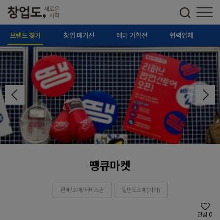
브랜드 찾기
창업 매거진
테마 기획전
협력업체
땡큐마켓
판매/소매/서비스관
일반도소매(기타)
관심
0