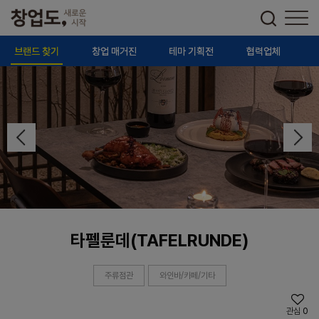
브랜드 찾기
창업 매거진
테마 기획전
협력업체
타펠룬데(TAFELRUNDE)
주류점관
와인바/카페/기타
관심
0